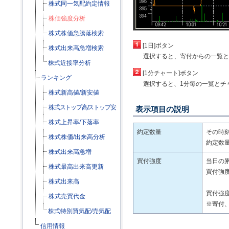
株式同一気配約定情報
株価強度分析
株式株価急騰落検索
[1日]ボタン
株式出来高急増検索
選択すると、寄付からの一覧と
株式近接率分析
[1分チャート]ボタン
ランキング
選択すると、1分毎の一覧とチ
株式新高値/新安値
株式ストップ高/ストップ安
表示項目の説明
株式上昇率/下落率
約定数量
その時
株式株価/出来高分析
約定数
株式出来高急増
買付強度
当日の
株式最高出来高更新
買付強
株式出来高
買付強度
株式売買代金
※寄付
株式特別買気配/売気配
信用情報