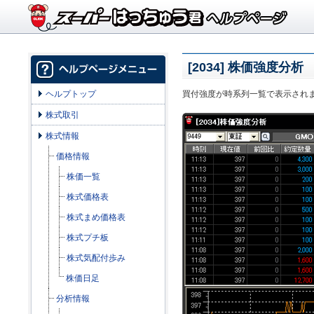
[2034] 株価強度分析
ヘルプトップ
買付強度が時系列一覧で表示され
株式取引
株式情報
価格情報
株価一覧
株式価格表
株式まめ価格表
株式プチ板
株式気配付歩み
株価日足
分析情報