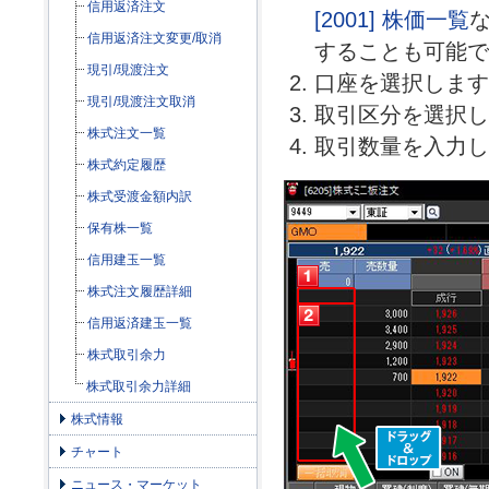
信用返済注文
[2001] 株価一覧
信用返済注文変更/取消
することも可能で
現引/現渡注文
口座を選択します
現引/現渡注文取消
取引区分を選択し
株式注文一覧
取引数量を入力し
株式約定履歴
株式受渡金額内訳
保有株一覧
信用建玉一覧
株式注文履歴詳細
信用返済建玉一覧
株式取引余力
株式取引余力詳細
株式情報
チャート
ニュース・マーケット