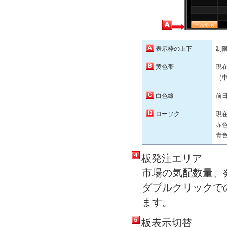
表示枠の上下
制
黄色帯
現
（
白色線
前
ローソク
現
赤
青
板発注エリア
市場の気配数量、
ダブルクリックで
ます。
板表示切替