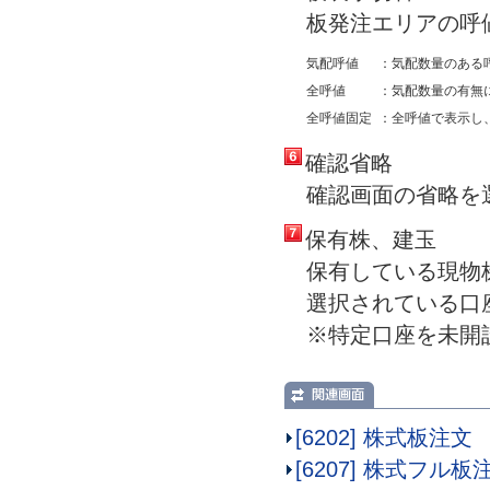
板発注エリアの呼
気配呼値
：気配数量のある
全呼値
：気配数量の有無
全呼値固定
：全呼値で表示し
確認省略
確認画面の省略を
保有株、建玉
保有している現物
選択されている口
※特定口座を未開
[6202] 株式板注文
[6207] 株式フル板