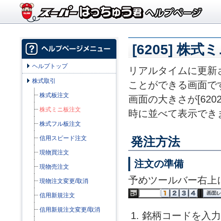
[6205] 株
ヘルプトップ
リアルタイムに更新
株式取引
ことができる画面で
株式板注文
画面の大きさが[62
株式ミニ板注文
時に並べて表示でき
株式フル板注文
信用スピード注文
発注方法
現物買注文
注文の準備
現物売注文
予めツールバー右上
現物注文変更/取消
信用新規注文
信用新規注文変更/取消
銘柄コードを入力