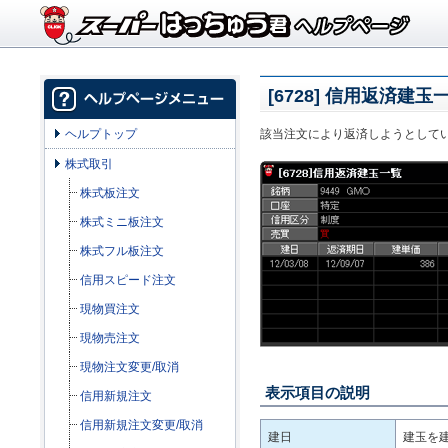
[6728] 信用返済建玉
ヘルプトップ
該当注文により返済しようとして
株式取引
株式板注文
株式ミニ板注文
株式フル板注文
信用スピード注文
現物買注文
現物売注文
現物注文変更/取消
表示項目の説明
信用新規注文
信用新規注文変更/取消
建日
建玉を