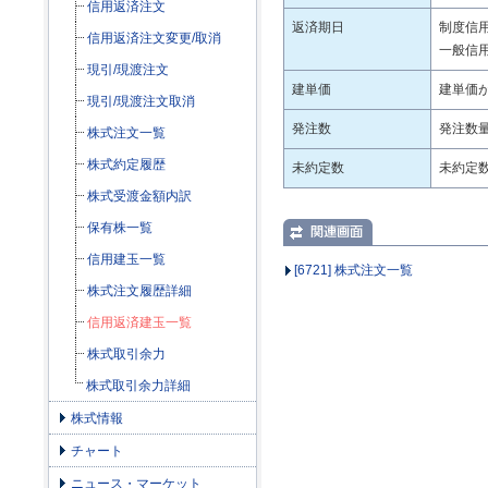
信用返済注文
返済期日
制度信
信用返済注文変更/取消
一般信
現引/現渡注文
建単価
建単価
現引/現渡注文取消
発注数
発注数
株式注文一覧
株式約定履歴
未約定数
未約定
株式受渡金額内訳
保有株一覧
信用建玉一覧
[6721] 株式注文一覧
株式注文履歴詳細
信用返済建玉一覧
株式取引余力
株式取引余力詳細
株式情報
チャート
ニュース・マーケット