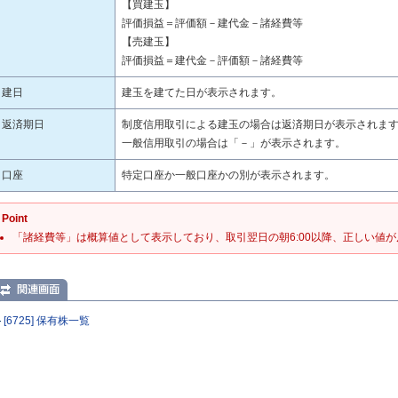
【買建玉】
評価損益＝評価額－建代金－諸経費等
【売建玉】
評価損益＝建代金－評価額－諸経費等
建日
建玉を建てた日が表示されます。
返済期日
制度信用取引による建玉の場合は返済期日が表示されま
一般信用取引の場合は「－」が表示されます。
口座
特定口座か一般口座かの別が表示されます。
Point
「諸経費等」は概算値として表示しており、取引翌日の朝6:00以降、正しい値
[6725] 保有株一覧