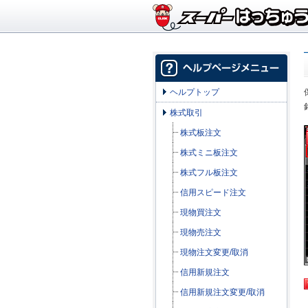
ヘルプトップ
株式取引
株式板注文
株式ミニ板注文
株式フル板注文
信用スピード注文
現物買注文
現物売注文
現物注文変更/取消
信用新規注文
信用新規注文変更/取消