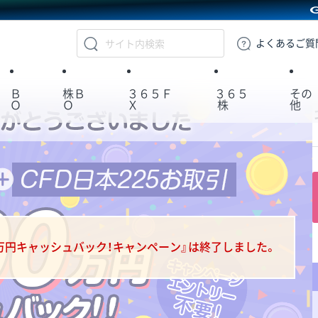
GMOクリック証券
よくある
ご質
Ｂ
株Ｂ
３６５Ｆ
３６５
その
Ｏ
Ｏ
Ｘ
株
他
00万円キャッシュバック！キャンペーン』は終了しました。