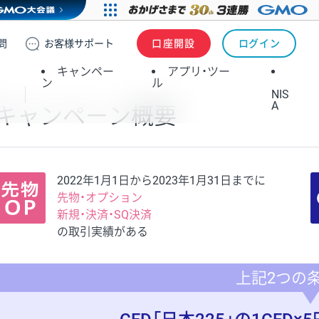
問
お客様
サポート
口座開設
ログイン
キャンペー
アプリ・ツー
ン
ル
NIS
A
キャンペーン概要
2022年1月1日から2023年1月31日までに
先物・オプション
新規・決済・SQ決済
の取引実績がある
上記2つの