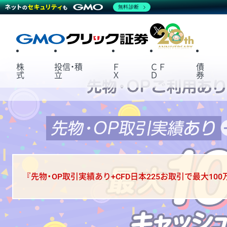
無料診断
X
LINE
株
投信・積
Ｆ
ＣＦ
債
式
立
Ｘ
Ｄ
券
『先物・OP取引実績あり+CFD日本225お取引で最大1