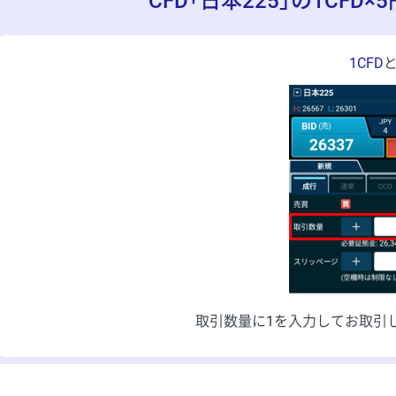
CFD「日本225」の1CFD×5
1CFD
取引数量に1を入力してお取引