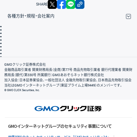
X
facebook
LINE
リンクをコピー
SHARE
各種方針・規程・会社案内
取引規程・約款
サイトマップ
その他のご案内
個人情報保護方針
最良執行方針
サイトのご利用について
ディスクレイマー
信託保全
リスク説明
会社案内
GMOクリック証券株式会社
金融商品取引業者 関東財務局長（金商）第77号 商品先物取引業者 銀行代理業者 関東財
務局長（銀代）第330号 所属銀行：GMOあおぞらネット銀行株式会社
加入協会：日本証券業協会、一般社団法人 金融先物取引業協会、日本商品先物取引協会
当社はGMOインターネットグループ（東証プライム上場9449）のメンバーです。
© GMO CLICK Securities, Inc.
GMOインターネットグループのセキュリティ事業について
世界初総合ネットセキュリティサービス「GMOセキュリティ24」