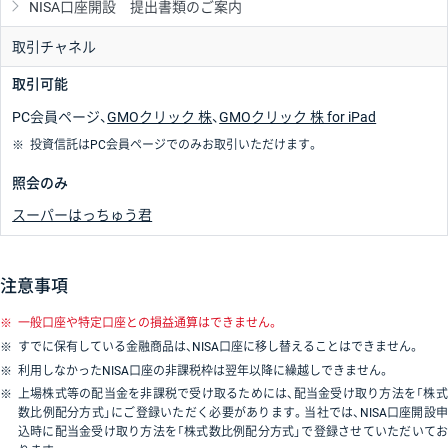
NISA口座開設 提出書類のご案内
取引チャネル
取引可能
PC会員ページ、
GMOクリック 株
、
GMOクリック 株 for iPad
※
投資信託はPC会員ページでのみお取引いただけます。
照会のみ
スーパーはっちゅう君
注意事項
※
一般口座や特定口座との損益通算はできません。
※
すでに保有している金融商品は、NISA口座に移し替えることはできません。
※
利用しなかったNISA口座の非課税枠は翌年以降に繰越しできません。
※
上場株式等の配当金を非課税で受け取るためには、配当金受け取り方法を「株式
数比例配分方式」にご登録いただく必要があります。当社では、NISA口座開設申
込時に配当金受け取り方法を「株式数比例配分方式」で登録させていただいてお