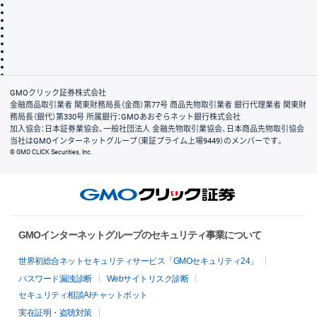
取引規程・約款
サイトマップ
その他のご案内
個人情報保護方針
最良執行方針
サイトのご利用について
ディスクレイマー
信託保全
リスク説明
会社案内
GMOクリック証券株式会社
金融商品取引業者 関東財務局長（金商）第77号 商品先物取引業者 銀行代理業者 関東財
務局長（銀代）第330号 所属銀行：GMOあおぞらネット銀行株式会社
加入協会：日本証券業協会、一般社団法人 金融先物取引業協会、日本商品先物取引協会
当社はGMOインターネットグループ（東証プライム上場9449）のメンバーです。
© GMO CLICK Securities, Inc.
GMOインターネットグループのセキュリティ事業について
世界初総合ネットセキュリティサービス「GMOセキュリティ24」
パスワード漏洩診断
Webサイトリスク診断
セキュリティ相談AIチャットボット
実在証明・盗聴対策