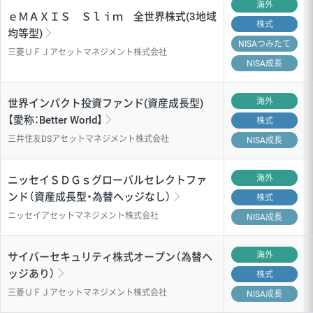
海外
ｅＭＡＸＩＳ Ｓｌｉｍ 全世界株式(3地域
株式
均等型)
NISA
つみたて
三菱ＵＦＪアセットマネジメント株式会社
NISA成長
海外
世界インパクト投資ファンド(資産成長型)
【愛称：Better World】
株式
三井住友DSアセットマネジメント株式会社
NISA成長
海外
ニッセイＳＤＧｓグローバルセレクトファ
ンド（資産成長型・為替ヘッジなし）
株式
ニッセイアセットマネジメント株式会社
NISA成長
海外
サイバーセキュリティ株式オープン（為替ヘ
ッジあり）
株式
三菱ＵＦＪアセットマネジメント株式会社
NISA成長