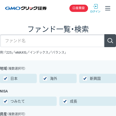
GMOクリック
口座開設
ファンド一覧・検索
例：「225」「eMAXIS」「インデックス」「バランス」
地域
（複数選択可）
日本
海外
新興国
NISA
つみたて
成長
資産
（複数選択可）