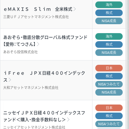
海外
ｅＭＡＸＩＳ Ｓｌｉｍ 全米株式
株式
三菱ＵＦＪアセットマネジメント株式会社
NISA成長
海外
あおぞら・徹底分散グローバル株式ファンド
【愛称：てつさん】
株式
あおぞら投信株式会社
NISA成長
日本
ｉＦｒｅｅ ＪＰＸ日経４００インデック
株式
ス
NISA
つみたて
大和アセットマネジメント株式会社
NISA成長
日本
ニッセイＪＰＸ日経４００インデックスフ
株式
ァンド＜購入・換金手数料なし＞
NISA
つみたて
ニッセイアセットマネジメント株式会社