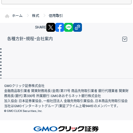
ホーム
株式
信用取引
X
facebook
LINE
リンクをコピー
SHARE
各種方針・規程・会社案内
取引規程・約款
サイトマップ
その他のご案内
個人情報保護方針
最良執行方針
サイトのご利用について
ディスクレイマー
信託保全
リスク説明
会社案内
GMOクリック証券株式会社
金融商品取引業者 関東財務局長（金商）第77号 商品先物取引業者 銀行代理業者 関東財
務局長（銀代）第330号 所属銀行：GMOあおぞらネット銀行株式会社
加入協会：日本証券業協会、一般社団法人 金融先物取引業協会、日本商品先物取引協会
当社はGMOインターネットグループ（東証プライム上場9449）のメンバーです。
© GMO CLICK Securities, Inc.