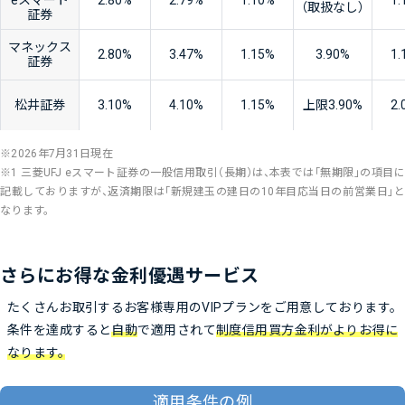
（取扱なし）
証券
マネックス
2.80
%
3.47
%
1.15
%
3.90
%
1.
証券
松井証券
3.10
%
4.10
%
1.15
%
上限
3.90
%
2.
2026年7月31日現在
※1 三菱UFJ eスマート証券の一般信用取引（長期）は、本表では「無期限」の項目に
記載しておりますが、返済期限は「新規建玉の建日の10年目応当日の前営業日」と
なります。
さらにお得な金利優遇サービス
たくさんお取引するお客様専用のVIPプランをご用意しております。
条件を達成すると
自動
で適用されて
制度信用買方金利がよりお得に
なります。
適用条件の例