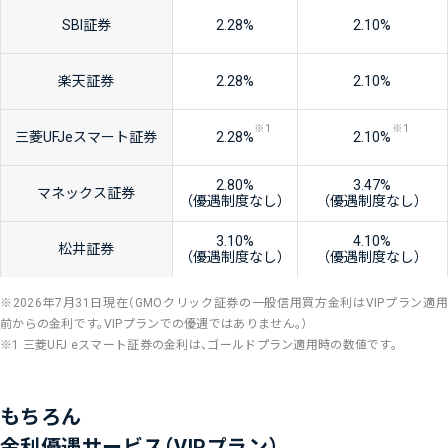
SBI証券
2.28
%
2.10
%
楽天証券
2.28
%
2.10
%
※1
※1
三菱UFJ
eスマート
証券
2.28
%
2.10
%
2.80
%
3.47
%
マネックス
証券
（優遇制度なし）
（優遇制度なし）
3.10
%
4.10
%
松井証券
（優遇制度なし）
（優遇制度なし）
※2026年7月31日現在（GMOクリック証券の一般信用買方金利はVIPプラン適用
前からの金利です。VIPプランでの優遇ではありません。）
※1 三菱UFJ eスマート証券の金利は、ゴールドプラン適用時の数値です。
もちろん
金利優遇サービス（VIPプラン）