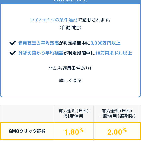
いずれか1つの条件達成
で適用されます。
（自動判定）
信用建玉の平均残高
が判定期間中に
3,000万円以上
外貨の預かり平均残高
が判定期間中に
10万円米ドル以上
他にも適用条件あり！
詳しく見る
買方金利（年率）
買方金利（年率）
制度信用
一般信用（無期限）
%
%
1.80
2.00
GMO
クリック
証券