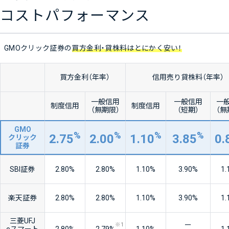
コストパフォーマンス
GMOクリック証券の
買方金利・貸株料はとにかく安い！
買方金利（年率）
信用売り貸株料（年率）
一般信用
一般信用
一
制度信用
制度信用
（無期限）
（短期）
（無
GMO
%
%
%
%
2.75
2.00
1.10
3.85
0.
クリック
証券
SBI証券
2.80
%
2.80
%
1.10
%
3.90
%
1.
楽天証券
2.80
%
2.80
%
1.10
%
3.90
%
1.
三菱UFJ
ー
※1
eスマート
2.80
%
2.79
%
1.10
%
1.