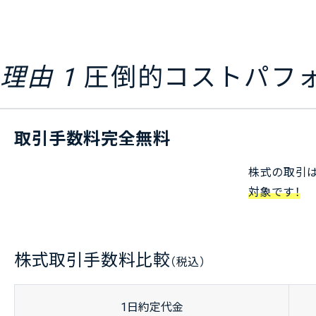
理由 1
圧倒的
コストパフ
取引手数料完全無料
株式の取引
対象です！
株式取引手数料比較
（税込）
1
日
約定代金