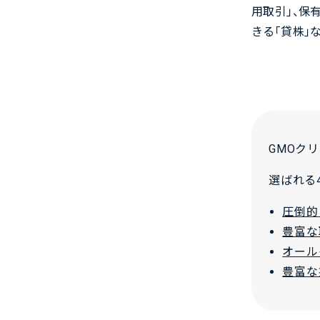
用取引」、
きる「貸株」
GMOク
選ばれる
圧倒的
豊富な
オール
豊富な