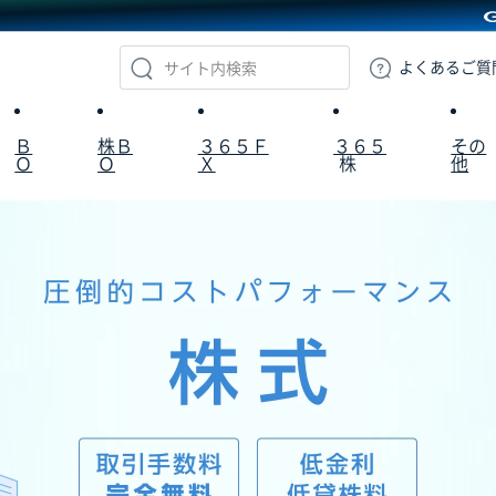
GMOクリック証券
よくある
ご質
Ｂ
株Ｂ
３６５Ｆ
３６５
その
Ｏ
Ｏ
Ｘ
株
他