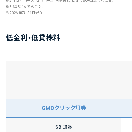
※2 手数料コース「ゼロコース」を選択し、指定のSOR注文での注文。
※3 SOR注文での注文。
2026年7月31日現在
低金利・低貸株料
GMO
クリック
証券
SBI証券