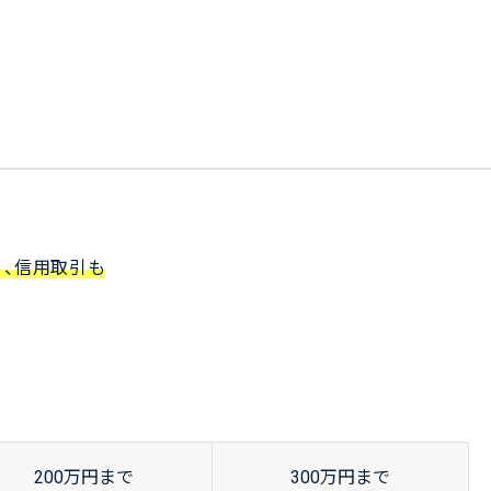
、信用取引も
200
万円
まで
300
万円
まで