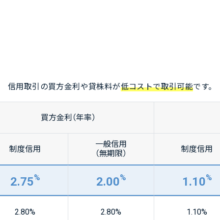
信用取引の買方金利や貸株料が
低コストで取引可能
です。
買方金利（年率）
一般信用
制度信用
制度信用
（無期限）
%
%
%
2.75
2.00
1.10
2.80
%
2.80
%
1.10
%