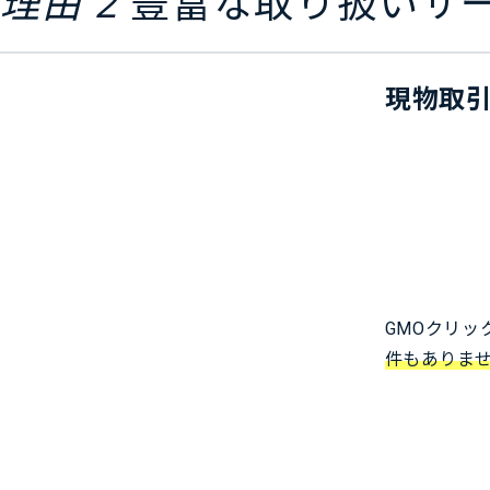
理由 2
豊富な
取り扱いサ
現物取
GMOクリッ
件もありませ