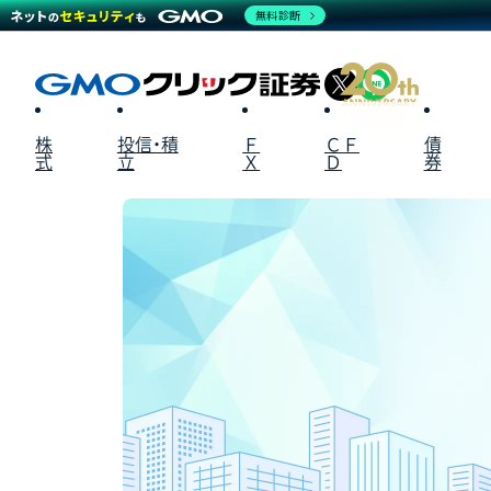
無料診断
X
LINE
株
投信・積
Ｆ
ＣＦ
債
式
立
Ｘ
Ｄ
券