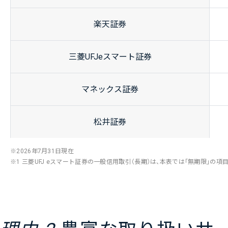
楽天証券
三菱UFJ
eスマート
証券
マネックス
証券
松井証券
2026年7月31日現在
※1 三菱UFJ eスマート証券の一般信用取引（長期）は、本表では「無期限」