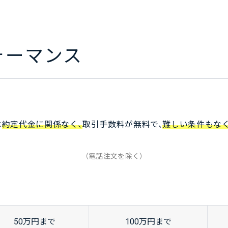
ォーマンス
は
約定代金に関係なく、
取引手数料が無料で、
難しい条件もなく
（電話注文を除く）
50
万円
まで
100
万円
まで