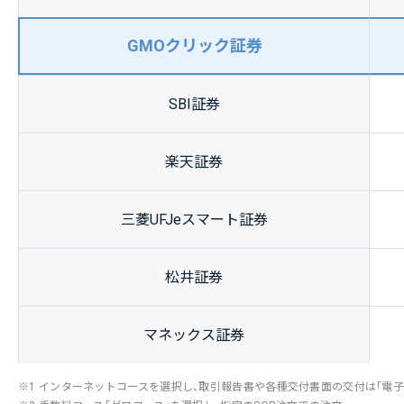
GMO
クリック
証券
SBI証券
楽天証券
三菱UFJ
eスマート
証券
松井証券
マネックス
証券
※1 インターネットコースを選択し、取引報告書や各種交付書面の交付は「電子