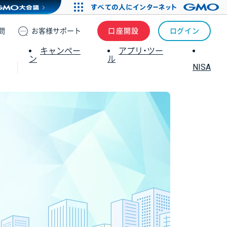
問
お客様
サポート
口座開設
ログイン
キャンペー
アプリ・ツー
ン
ル
NISA