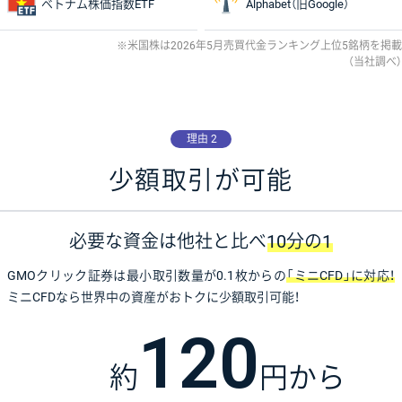
ベトナム株価指数ETF
Alphabet（旧Google）
米国株は2026年5月売買代金ランキング上位5銘柄を掲載
（当社調べ）
理由 2
少額取引が可能
必要な資金は他社と比べ
10分の1
GMOクリック証券は最小取引数量が0.1枚からの
「ミニCFD」に対応！
ミニCFDなら世界中の資産がおトクに少額取引可能！
120
約
円から