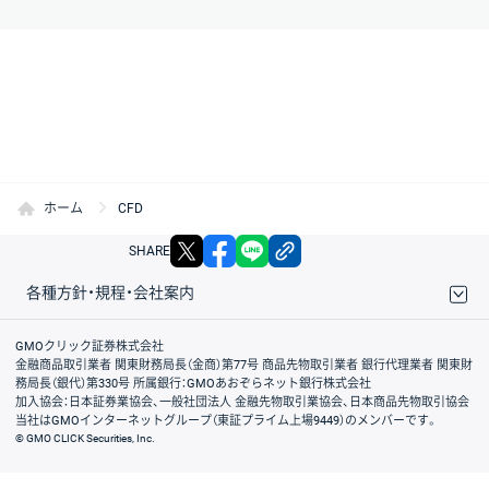
ホーム
CFD
X
facebook
LINE
リンクをコピー
SHARE
各種方針・規程・会社案内
取引規程・約款
サイトマップ
その他のご案内
個人情報保護方針
最良執行方針
サイトのご利用について
ディスクレイマー
信託保全
リスク説明
会社案内
GMOクリック証券株式会社
金融商品取引業者 関東財務局長（金商）第77号 商品先物取引業者 銀行代理業者 関東財
務局長（銀代）第330号 所属銀行：GMOあおぞらネット銀行株式会社
加入協会：日本証券業協会、一般社団法人 金融先物取引業協会、日本商品先物取引協会
当社はGMOインターネットグループ（東証プライム上場9449）のメンバーです。
© GMO CLICK Securities, Inc.