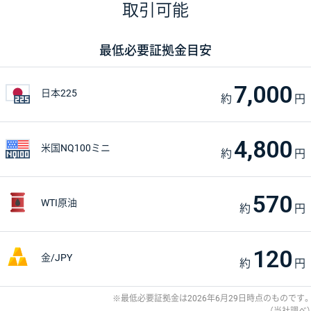
取引可能
最低必要証拠金目安
7,000
日本225
約
円
4,800
米国NQ100ミニ
約
円
570
WTI原油
約
円
120
金/JPY
約
円
最低必要証拠金は2026年6月29日時点のものです。
（当社調べ）