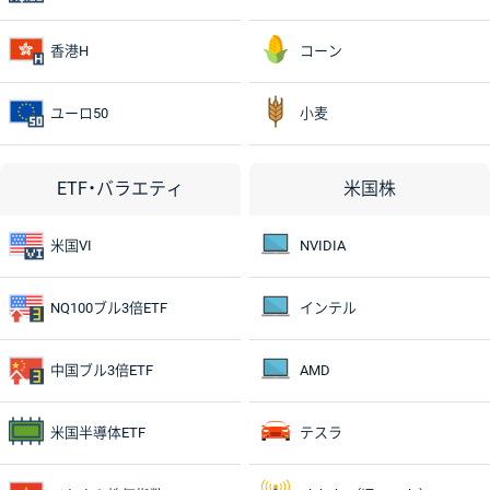
香港H
コーン
ユーロ50
小麦
ETF・バラエティ
米国株
米国VI
NVIDIA
NQ100ブル3倍ETF
インテル
中国ブル3倍ETF
AMD
米国半導体ETF
テスラ