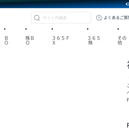
GMOクリック証券
よくある
ご質
Ｂ
株Ｂ
３６５Ｆ
３６５
その
Ｏ
Ｏ
Ｘ
株
他