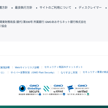
護方針
最良執行方針
サイトのご利用について
ディスクレイマー
関東財務局長（銀代）第330号 所属銀行：GMOあおぞらネット銀行株式会社
引協会
GMOクリック証券
セキュリティ相談AIチャットボット
ド漏洩診断
Webサイトリスク診断
セキュリティ事業の軌
ラエ）
サイバー攻撃対策（GMO Flatt Security）
なりすまし対策