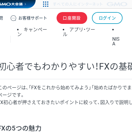
問
お客様
サポート
口座開設
ログイン
キャンペー
アプリ・ツー
ン
ル
NIS
A
初心者でもわかりやすい！FXの基
このページは、「FXをこれから始めてみよう」「始めたばかりで
ページです。
FX初心者が押さえておきたいポイントに絞って、図入りで説明
FXの5つの魅力