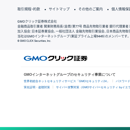
取引規程・約款
サイトマップ
その他のご案内
個人情報保
GMOクリック証券株式会社
金融商品取引業者 関東財務局長（金商）第77号 商品先物取引業者 銀行代理業者 
加入協会：日本証券業協会、一般社団法人 金融先物取引業協会、日本商品先物取
当社はGMOインターネットグループ（東証プライム上場9449）のメンバーです。
© GMO CLICK Securities, Inc.
GMOインターネットグループのセキュリティ事業について
世界初総合ネットセキュリティサービス「GMOセキュリティ24」
パスワー
実在証明・盗聴対策
サイバー攻撃対策（GMOサイバーセキュリティ byイエ