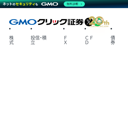
無料診断
X
LINE
株
投信・積
Ｆ
ＣＦ
債
式
立
Ｘ
Ｄ
券