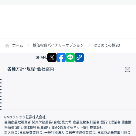
ホーム
株価指数バイナリーオプション
はじめての株BO
X
facebook
LINE
リンクをコピー
SHARE
各種方針・規程・会社案内
取引規程・約款
サイトマップ
その他のご案内
個人情報保護方針
最良執行方針
サイトのご利用について
ディスクレイマー
信託保全
リスク説明
会社案内
GMOクリック証券株式会社
金融商品取引業者 関東財務局長（金商）第77号 商品先物取引業者 銀行代理業者 関東財
務局長（銀代）第330号 所属銀行：GMOあおぞらネット銀行株式会社
加入協会：日本証券業協会、一般社団法人 金融先物取引業協会、日本商品先物取引協会