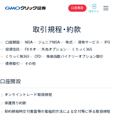
GMOクリック
口座開設
取引規程・約款
口座開設
NISA
ジュニアNISA
株式
貸株サービス
IPO
投資信託
FXネオ
外為オプション
くりっく365
くりっく株365
CFD
株価指数バイナリーオプション取引
債券取引
その他
口座開設
オンライントレード取扱規程
保護預り約款
契約締結時交付書面等の電磁的方法による交付等に係る取扱規程