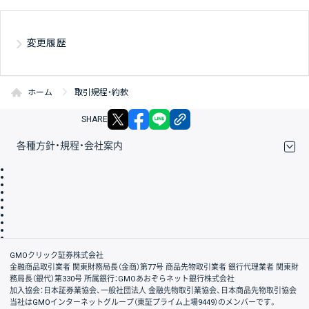
変更履歴
ホーム
取引規程・約款
X
facebook
LINE
リンクをコピー
SHARE
各種方針・規程・会社案内
取引規程・約款
サイトマップ
その他のご案内
個人情報保護方針
最良執行方針
サイトのご利用について
ディスクレイマー
信託保全
リスク説明
会社案内
GMOクリック証券株式会社
金融商品取引業者 関東財務局長（金商）第77号 商品先物取引業者 銀行代理業者 関東財
務局長（銀代）第330号 所属銀行：GMOあおぞらネット銀行株式会社
加入協会：日本証券業協会、一般社団法人 金融先物取引業協会、日本商品先物取引協会
当社はGMOインターネットグループ（東証プライム上場9449）のメンバーです。