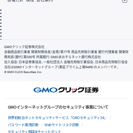
取引規程・約款
サイトマップ
その他のご案内
個人情報保護方針
最良執行方針
サイトのご利用について
ディスクレイマー
信託保全
リスク説明
会社案内
GMOクリック証券株式会社
金融商品取引業者 関東財務局長（金商）第77号 商品先物取引業者 銀行代理業者 関東財
務局長（銀代）第330号 所属銀行：GMOあおぞらネット銀行株式会社
加入協会：日本証券業協会、一般社団法人 金融先物取引業協会、日本商品先物取引協会
当社はGMOインターネットグループ（東証プライム上場9449）のメンバーです。
© GMO CLICK Securities, Inc.
GMOインターネットグループのセキュリティ事業について
世界初総合ネットセキュリティサービス「GMOセキュリティ24」
パスワード漏洩診断
Webサイトリスク診断
セキュリティ相談AIチャットボット