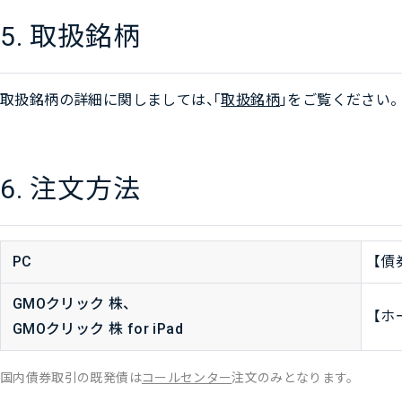
5. 取扱銘柄
取扱銘柄の詳細に関しましては、「
取扱銘柄
」をご覧ください。
6. 注文方法
PC
【債
GMOクリック 株、
【ホ
GMOクリック 株 for iPad
国内債券取引の既発債は
コールセンター
注文のみとなります。