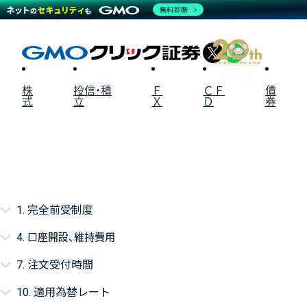
無料診断
X
LINE
株
投信・積
Ｆ
ＣＦ
債
式
立
Ｘ
Ｄ
券
1. 完全前受制度
4.
口座開設、維持費用
7. 注文受付時間
10. 適用為替レート