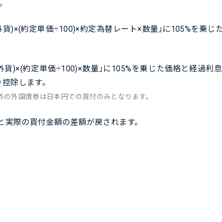
。
外貨)×(約定単価÷100)×約定為替レート×数量」に105%
外貨)×(約定単価÷100)×数量」に105%を乗じた価格と経
り控除します。
外の外国債券は日本円での買付のみとなります。
と実際の買付金額の差額が戻されます。