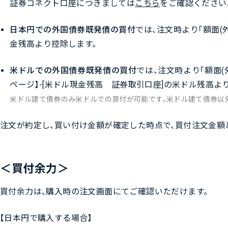
証券コネクト口座につきましては
こちら
をご確認ください
日本円での外国債券既発債の買付
では、注文時より「額面(
金残高より控除します。
米ドルでの外国債券既発債の買付
では、注文時より「額面(
ページ】-[米ドル現金残高 証券取引口座]の米ドル残高よ
米ドル建て債券のみ米ドルでの買付が可能です。米ドル建て債券以
注文が約定し、買い付け金額が確定した時点で、買付注文金額
＜買付余力＞
買付余力は、購入時の注文画面にてご確認いただけます。
【日本円で購入する場合】