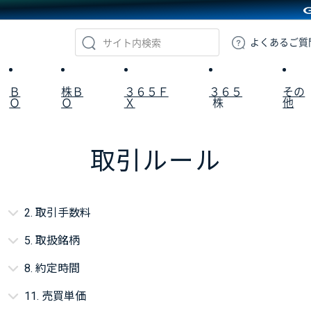
GMOクリック証券
よくある
ご質
Ｂ
株Ｂ
３６５Ｆ
３６５
その
Ｏ
Ｏ
Ｘ
株
他
取引ルール
2. 取引手数料
5. 取扱銘柄
8. 約定時間
11. 売買単価