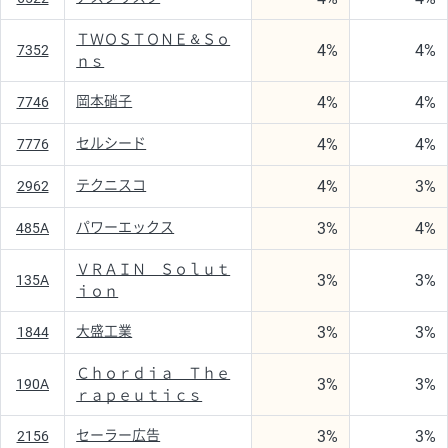
ＴＷＯＳＴＯＮＥ＆Ｓｏ
4%
4%
7352
ｎｓ
4%
4%
岡本硝子
7746
4%
4%
セルシード
7776
4%
3%
テクニスコ
2962
3%
4%
パワーエックス
485A
ＶＲＡＩＮ Ｓｏｌｕｔ
3%
3%
135A
ｉｏｎ
3%
3%
大盛工業
1844
Ｃｈｏｒｄｉａ Ｔｈｅ
3%
3%
190A
ｒａｐｅｕｔｉｃｓ
3%
3%
セーラー広告
2156