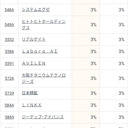
3%
3%
システムエグゼ
548A
ヒトトヒトホールディン
3%
3%
549A
グス
3%
3%
リアルゲイト
5532
3%
3%
Ｌａｂｏｒｏ．ＡＩ
5586
3%
3%
ＡＶＩＬＥＮ
5591
大阪チタニウムテクノロ
3%
3%
5726
ジーズ
3%
3%
日本精鉱
5729
3%
3%
ＬｉＮＫＸ
584A
3%
3%
ジーデップ・アドバンス
5885