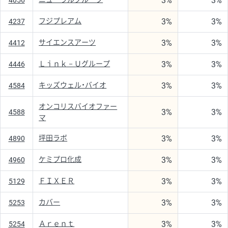
3%
3%
4056
3%
3%
フジプレアム
4237
3%
3%
サイエンスアーツ
4412
3%
3%
Ｌｉｎｋ－Ｕグループ
4446
3%
3%
キッズウェル・バイオ
4584
オンコリスバイオファー
3%
3%
4588
マ
3%
3%
坪田ラボ
4890
3%
3%
ケミプロ化成
4960
3%
3%
ＦＩＸＥＲ
5129
3%
3%
カバー
5253
3%
3%
Ａｒｅｎｔ
5254