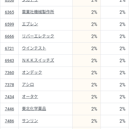
2%
2%
6338
2%
2%
電業社機械製作所
6365
2%
2%
エブレン
6599
2%
2%
リバーエレテック
6666
2%
2%
ウインテスト
6721
2%
2%
ＮＫＫスイッチズ
6943
2%
2%
オンデック
7360
2%
2%
アシロ
7378
2%
2%
オータケ
7434
2%
2%
東北化学薬品
7446
2%
2%
サンリン
7486