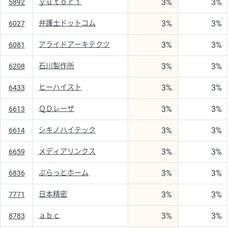
3%
3%
ｙｕｔｏｒｉ
5892
3%
3%
弁護士ドットコム
6027
3%
3%
アライドアーキテクツ
6081
3%
3%
石川製作所
6208
3%
3%
ヒーハイスト
6433
3%
3%
ＱＤレーザ
6613
3%
3%
シキノハイテック
6614
3%
3%
メディアリンクス
6659
3%
3%
ぷらっとホーム
6836
3%
3%
日本精密
7771
3%
3%
ａｂｃ
8783