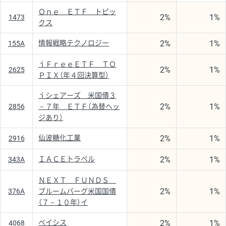
Ｏｎｅ ＥＴＦ トピッ
2%
1%
1473
クス
2%
1%
情報戦略テクノロジー
155A
ｉＦｒｅｅＥＴＦ ＴＯ
2%
1%
2625
ＰＩＸ（年４回決算型）
ｉシェアーズ 米国債３
2%
1%
2856
－７年 ＥＴＦ（為替ヘッ
ジあり）
2%
1%
仙波糖化工業
2916
2%
1%
ＩＡＣＥトラベル
343A
ＮＥＸＴ ＦＵＮＤＳ
2%
1%
376A
ブルームバーグ米国国債
（７－１０年）イ
2%
1%
ベイシス
4068