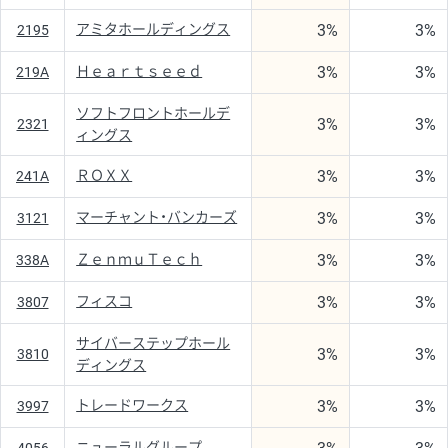
3%
3%
アミタホールディングス
2195
3%
3%
Ｈｅａｒｔｓｅｅｄ
219A
ソフトフロントホールデ
3%
3%
2321
ィングス
3%
3%
ＲＯＸＸ
241A
3%
3%
マーチャント・バンカーズ
3121
3%
3%
ＺｅｎｍｕＴｅｃｈ
338A
3%
3%
フィスコ
3807
サイバーステップホール
3%
3%
3810
ディングス
3%
3%
トレードワークス
3997
ニューラルグループ