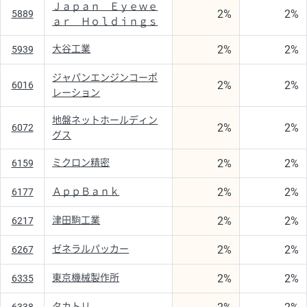
Ｊａｐａｎ Ｅｙｅｗｅ
2%
2%
5889
ａｒ Ｈｏｌｄｉｎｇｓ
2%
2%
大谷工業
5939
ジャパンエンジンコーポ
2%
2%
6016
レーション
地盤ネットホールディン
2%
2%
6072
グス
2%
2%
ミクロン精密
6159
2%
2%
ＡｐｐＢａｎｋ
6177
2%
2%
津田駒工業
6217
2%
2%
ゼネラルパッカー
6267
2%
2%
東京機械製作所
6335
タカトリ