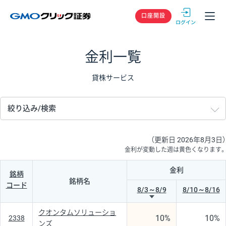
GMOクリック
口座開設
金利一覧
貸株サービス
絞り込み/検索
（更新日 2026年8月3日）
金利が変動した週は黄色くなります。
金利
銘柄
銘柄名
コード
8/3
～
8/9
8/10
～
8/16
クオンタムソリューショ
10%
10%
2338
ンズ