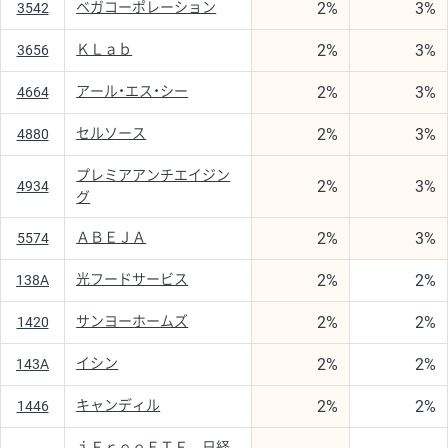
2%
3%
ベガコーポレーション
3542
2%
3%
ＫＬａｂ
3656
2%
3%
アール・エス・シー
4664
2%
3%
セルソース
4880
プレミアアンチエイジン
2%
3%
4934
グ
2%
3%
ＡＢＥＪＡ
5574
2%
2%
光フードサービス
138A
2%
2%
サンヨーホームズ
1420
2%
2%
イシン
143A
2%
2%
キャンディル
1446
ｉＦｒｅｅＥＴＦ 日経