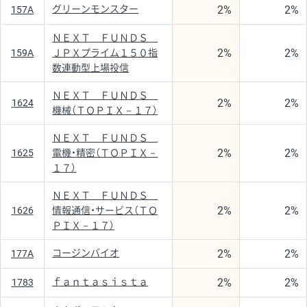
2%
2%
グリーンモンスター
157A
ＮＥＸＴ ＦＵＮＤＳ
2%
2%
159A
ＪＰＸプライム１５０指
数連動型上場投信
ＮＥＸＴ ＦＵＮＤＳ
2%
2%
1624
機械（ＴＯＰＩＸ－１７）
ＮＥＸＴ ＦＵＮＤＳ
2%
2%
1625
電機・精密（ＴＯＰＩＸ－
１７）
ＮＥＸＴ ＦＵＮＤＳ
2%
2%
1626
情報通信・サービス（ＴＯ
ＰＩＸ－１７）
2%
2%
コージンバイオ
177A
2%
2%
ｆａｎｔａｓｉｓｔａ
1783