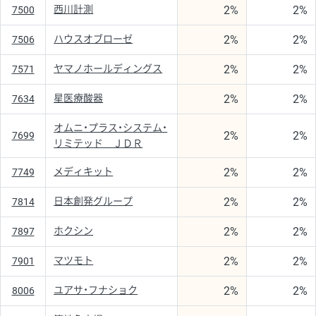
2%
2%
西川計測
7500
2%
2%
ハウスオブローゼ
7506
2%
2%
ヤマノホールディングス
7571
2%
2%
星医療酸器
7634
オムニ・プラス・システム・
2%
2%
7699
リミテッド ＪＤＲ
2%
2%
メディキット
7749
2%
2%
日本創発グループ
7814
2%
2%
ホクシン
7897
2%
2%
マツモト
7901
2%
2%
ユアサ・フナショク
8006