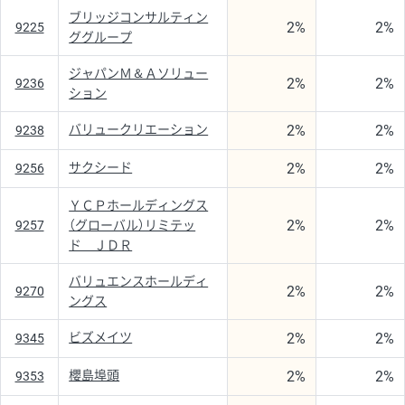
ブリッジコンサルティン
2%
2%
9225
ググループ
ジャパンＭ＆Ａソリュー
2%
2%
9236
ション
2%
2%
バリュークリエーション
9238
2%
2%
サクシード
9256
ＹＣＰホールディングス
2%
2%
9257
（グローバル）リミテッ
ド ＪＤＲ
バリュエンスホールディ
2%
2%
9270
ングス
2%
2%
ビズメイツ
9345
2%
2%
櫻島埠頭
9353