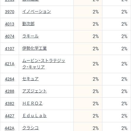
2%
2%
イノベーション
3970
2%
2%
勤次郎
4013
2%
2%
ラキール
4074
2%
2%
伊勢化学工業
4107
ムービン・ストラテジッ
2%
2%
421A
ク・キャリア
2%
2%
セキュア
4264
2%
2%
アズジェント
4288
2%
2%
ＨＥＲＯＺ
4382
2%
2%
ＥｄｕＬａｂ
4427
2%
2%
クラシコ
442A