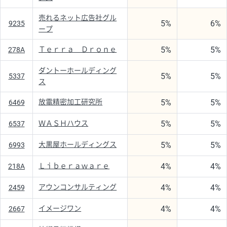
売れるネット広告社グル
5%
6%
9235
ープ
5%
5%
Ｔｅｒｒａ Ｄｒｏｎｅ
278A
ダントーホールディング
5%
5%
5337
ス
5%
5%
放電精密加工研究所
6469
5%
5%
ＷＡＳＨハウス
6537
5%
5%
大黒屋ホールディングス
6993
4%
4%
Ｌｉｂｅｒａｗａｒｅ
218A
4%
4%
アウンコンサルティング
2459
4%
4%
イメージワン
2667