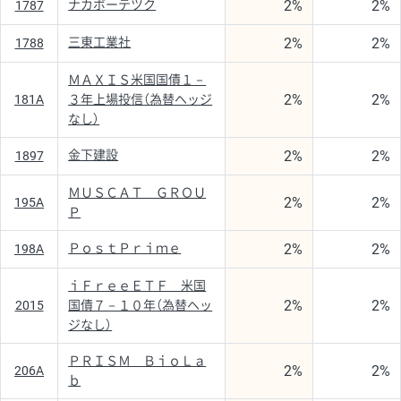
2%
2%
ナカボーテツク
1787
2%
2%
三東工業社
1788
ＭＡＸＩＳ米国国債１－
2%
2%
181A
３年上場投信（為替ヘッジ
なし）
2%
2%
金下建設
1897
ＭＵＳＣＡＴ ＧＲＯＵ
2%
2%
195A
Ｐ
2%
2%
ＰｏｓｔＰｒｉｍｅ
198A
ｉＦｒｅｅＥＴＦ 米国
2%
2%
2015
国債７－１０年（為替ヘッ
ジなし）
ＰＲＩＳＭ ＢｉｏＬａ
2%
2%
206A
ｂ