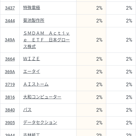
2%
2%
特殊電極
3437
2%
2%
菊池製作所
3444
ＳＭＤＡＭ Ａｃｔｉｖ
2%
2%
349A
ｅ ＥＴＦ 日本グロー
ス株式
2%
2%
ＷＩＺＥ
3664
2%
2%
エータイ
369A
2%
2%
ＡＩストーム
3719
2%
2%
大和コンピューター
3816
2%
2%
パス
3840
2%
2%
データセクション
3905
2%
2%
古林紙工
3944