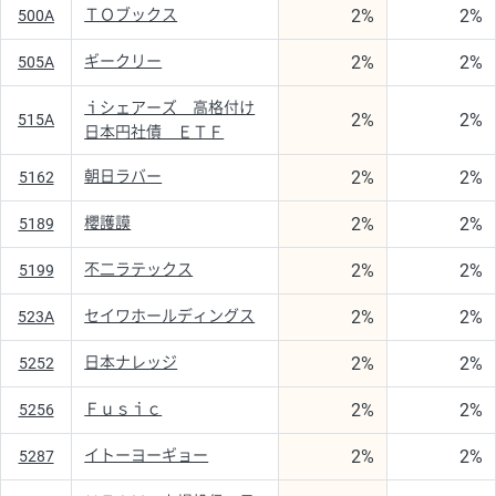
2%
2%
ＴＯブックス
500A
2%
2%
ギークリー
505A
ｉシェアーズ 高格付け
2%
2%
515A
日本円社債 ＥＴＦ
2%
2%
朝日ラバー
5162
2%
2%
櫻護謨
5189
2%
2%
不二ラテックス
5199
2%
2%
セイワホールディングス
523A
2%
2%
日本ナレッジ
5252
2%
2%
Ｆｕｓｉｃ
5256
2%
2%
イトーヨーギョー
5287