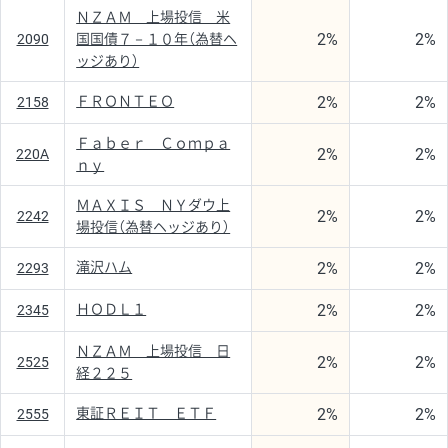
ＮＺＡＭ 上場投信 米
2%
2%
2090
国国債７－１０年（為替ヘ
ッジあり）
2%
2%
ＦＲＯＮＴＥＯ
2158
Ｆａｂｅｒ Ｃｏｍｐａ
2%
2%
220A
ｎｙ
ＭＡＸＩＳ ＮＹダウ上
2%
2%
2242
場投信（為替ヘッジあり）
2%
2%
滝沢ハム
2293
2%
2%
ＨＯＤＬ１
2345
ＮＺＡＭ 上場投信 日
2%
2%
2525
経２２５
2%
2%
東証ＲＥＩＴ ＥＴＦ
2555