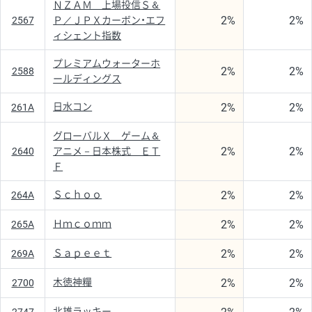
ＮＺＡＭ 上場投信Ｓ＆
2%
2%
2567
Ｐ／ＪＰＸカーボン・エフ
ィシェント指数
プレミアムウォーターホ
2%
2%
2588
ールディングス
2%
2%
日水コン
261A
グローバルＸ ゲーム＆
2%
2%
2640
アニメ－日本株式 ＥＴ
Ｆ
2%
2%
Ｓｃｈｏｏ
264A
2%
2%
Ｈｍｃｏｍｍ
265A
2%
2%
Ｓａｐｅｅｔ
269A
2%
2%
木徳神糧
2700
北雄ラッキー