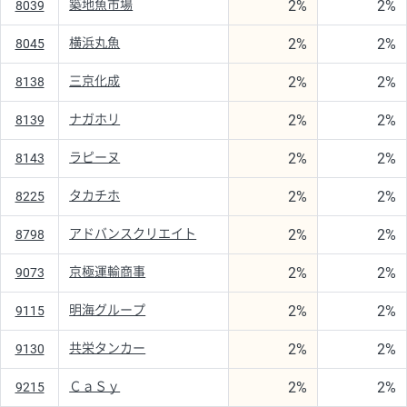
2%
2%
築地魚市場
8039
2%
2%
横浜丸魚
8045
2%
2%
三京化成
8138
2%
2%
ナガホリ
8139
2%
2%
ラピーヌ
8143
2%
2%
タカチホ
8225
2%
2%
アドバンスクリエイト
8798
2%
2%
京極運輸商事
9073
2%
2%
明海グループ
9115
2%
2%
共栄タンカー
9130
2%
2%
ＣａＳｙ
9215