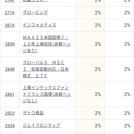
2%
2%
2747
2%
2%
グロービング
277A
2%
2%
インフォメティス
281A
ＭＡＸＩＳ米国国債７－
2%
2%
2839
１０年上場投信（為替ヘッ
ジあり）
グローバルＸ ＭＳＣ
2%
2%
2848
Ｉ 気候変動対応－日本
株式 ＥＴＦ
上場インデックスファン
2%
2%
2861
ドフランス国債（為替ヘッ
ジなし）
2%
2%
サトウ食品
2923
2%
2%
ジェイフロンティア
2934