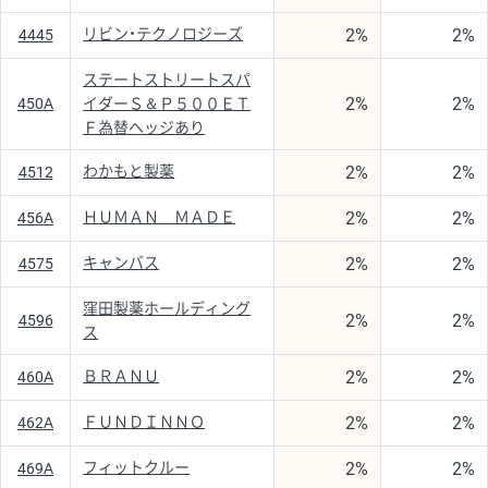
2%
2%
リビン・テクノロジーズ
4445
ステートストリートスパ
2%
2%
450A
イダーＳ＆Ｐ５００ＥＴ
Ｆ為替ヘッジあり
2%
2%
わかもと製薬
4512
2%
2%
ＨＵＭＡＮ ＭＡＤＥ
456A
2%
2%
キャンバス
4575
窪田製薬ホールディング
2%
2%
4596
ス
2%
2%
ＢＲＡＮＵ
460A
2%
2%
ＦＵＮＤＩＮＮＯ
462A
2%
2%
フィットクルー
469A