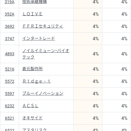
4%
4%
技術承継機構
319A
4%
4%
ＬＯＩＶＥ
352A
4%
4%
ＦＦＲＩセキュリティ
3692
4%
4%
インタートレード
3747
ノイルイミューン・バイオ
4%
4%
4893
テック
4%
4%
倉元製作所
5216
4%
4%
Ｒｉｄｇｅ－ｉ
5572
4%
4%
ブルーイノベーション
5597
4%
4%
ＡＣＳＬ
6232
4%
4%
オキサイド
6521
4%
4%
アスタリスク
6522