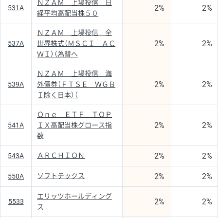
ＮＺＡＭ 上場投信 日
2%
2%
531A
経平均高配当株５０
ＮＺＡＭ 上場投信 全
2%
2%
537A
世界株式（ＭＳＣＩ ＡＣ
ＷＩ）（為替ヘ
ＮＺＡＭ 上場投信 海
2%
2%
539A
外債券（ＦＴＳＥ ＷＧＢ
Ｉ除く日本）（
Ｏｎｅ ＥＴＦ ＴＯＰ
2%
2%
541A
ＩＸ高配当株グロース指
数
2%
2%
ＡＲＣＨＩＯＮ
543A
2%
2%
ソフトテックス
550A
エリッツホールディング
2%
2%
5533
ス