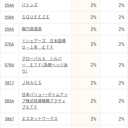
2%
2%
バトンズ
554A
2%
2%
ＳＱＵＥＥＺＥ
558A
2%
2%
梅乃宿酒造
559A
ｉシェアーズ 日本国債
2%
2%
570A
０－１年 ＥＴＦ
グローバルＸ シルバ
2%
2%
578A
ー ＥＴＦ（為替ヘッジあ
り）
2%
2%
ＪＭＡＣＳ
5817
日本バリュー・ボトムアッ
2%
2%
585A
プ株式投資戦略アクティ
ブＥＴＦ
2%
2%
エスネットワークス
5867