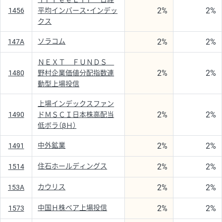
2%
2%
1456
平均インバース・インデッ
クス
2%
2%
ソラコム
147A
ＮＥＸＴ ＦＵＮＤＳ
2%
2%
1480
野村企業価値分配指数連
動型上場投信
上場インデックスファン
2%
2%
1490
ドＭＳＣＩ日本株高配当
低ボラ（βＨ）
2%
2%
中外鉱業
1491
2%
2%
住石ホールディングス
1514
2%
2%
カウリス
153A
2%
2%
中国Ｈ株ベア上場投信
1573