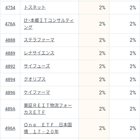
2%
2%
トスネット
4754
辻・本郷ＩＴコンサルティ
2%
2%
476A
ング
2%
2%
ステラファーマ
4888
2%
2%
レナサイエンス
4889
2%
2%
サイフューズ
4892
2%
2%
クオリプス
4894
2%
2%
ケイファーマ
4896
東証ＲＥＩＴ物流フォー
2%
2%
489A
カスＥＴＦ
Ｏｎｅ ＥＴＦ 日本国
2%
2%
496A
債 １７－２０年