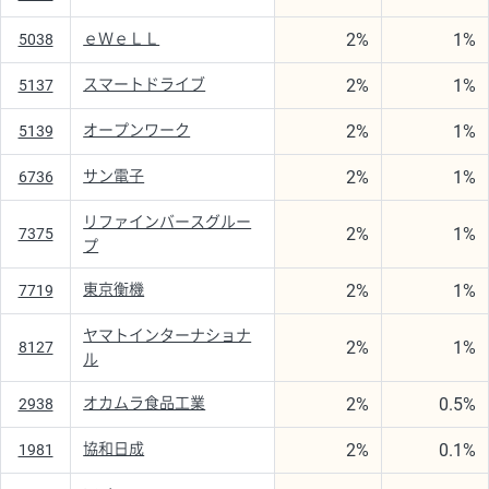
2%
1%
ｅＷｅＬＬ
5038
2%
1%
スマートドライブ
5137
2%
1%
オープンワーク
5139
2%
1%
サン電子
6736
リファインバースグルー
2%
1%
7375
プ
2%
1%
東京衡機
7719
ヤマトインターナショナ
2%
1%
8127
ル
2%
0.5%
オカムラ食品工業
2938
2%
0.1%
協和日成
1981