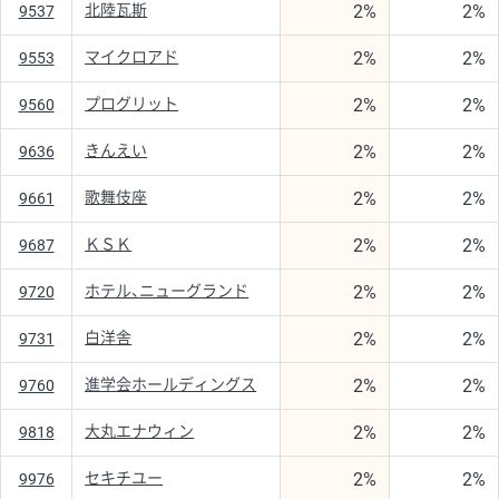
2%
2%
北陸瓦斯
9537
2%
2%
マイクロアド
9553
2%
2%
プログリット
9560
2%
2%
きんえい
9636
2%
2%
歌舞伎座
9661
2%
2%
ＫＳＫ
9687
2%
2%
ホテル、ニューグランド
9720
2%
2%
白洋舎
9731
2%
2%
進学会ホールディングス
9760
2%
2%
大丸エナウィン
9818
2%
2%
セキチユー
9976