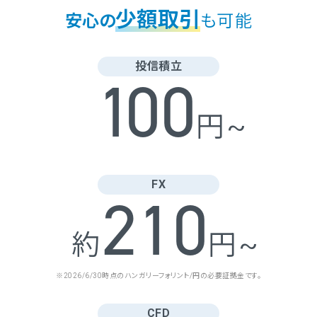
少額取引
安心の
も可能
投信積立
1
00
円~
FX
210
約
円~
※2026/6/30時点のハンガリーフォリント/円の必要証拠金です。
CFD