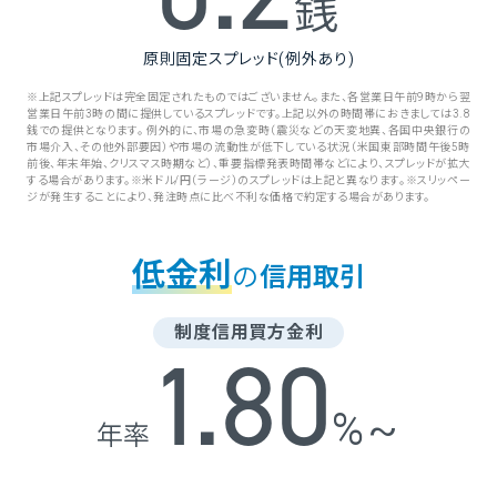
銭
原則固定スプレッド(例外あり)
※上記スプレッドは完全固定されたものではございません。また、各営業日午前9時から翌
営業日午前3時の間に提供しているスプレッドです。上記以外の時間帯におきましては3.8
銭での提供となります。 例外的に、市場の急変時（震災などの天変地異、各国中央銀行の
市場介入、その他外部要因）や市場の流動性が低下している状況（米国東部時間午後5時
前後、年末年始、クリスマス時期など）、重要指標発表時間帯などにより、スプレッドが拡大
する場合があります。※米ドル/円（ラージ）のスプレッドは上記と異なります。※スリッペー
ジが発生することにより、発注時点に比べ不利な価格で約定する場合があります。
低金利
の
信用取引
制度信用買方金利
1
.80
%~
年率