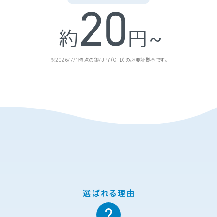
20
約
円~
※2026/7/1時点の銀/JPY（CFD）の必要証拠金です。
選ばれる理由
2