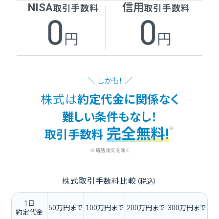
NISA
信用
取引手数料
取引手数料
0
0
円
円
＼ しかも！ ／
株式は
約定代金に関係なく
難しい条件もなし！
完全無料!
※
取引手数料
※電話注文を除く
株式取引手数料比較
（税込）
1
日
50
万円
まで
100
万円
まで
200
万円
まで
300
万円
まで
約定代金