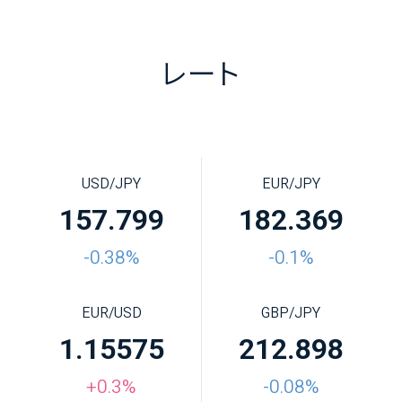
レート
USD/JPY
EUR/JPY
157.799
182.369
-0.38%
-0.1%
EUR/USD
GBP/JPY
1.15575
212.898
+0.3%
-0.08%