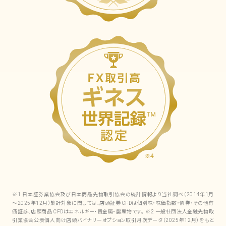
※1 日本証券業協会及び日本商品先物取引協会の統計情報より当社調べ（2014年1月
～2025年12月）集計対象に関しては、店頭証券 CFDは個別株・株価指数・債券・その他有
価証券、店頭商品 CFDはエネルギー・貴金属・農産物です。 ※2 一般社団法人金融先物取
引業協会公表個人向け店頭バイナリーオプション取引月次データ（2025年12月）をもと