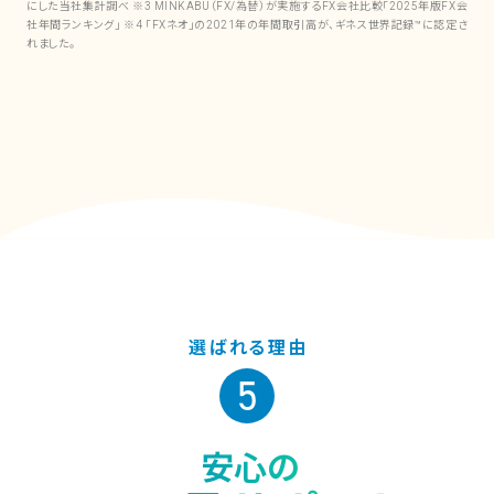
にした当社集計調べ ※3 MINKABU（FX/為替）が実施するFX会社比較「2025年版FX会
社年間ランキング」 ※4 「FXネオ」の2021年の年間取引高が、ギネス世界記録™に認定さ
れました。
選ばれる理由
5
安心の