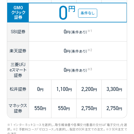
0
円
GMO
クリック
条件なし
証券
0
SBI証券
※1
円（条件あり）
0
楽天証券
※2
円（条件あり）
三菱UFJ
0
eスマート
※3
円（条件あり）
証券
0
1,100
2,200
3,300
松井証券
円
円
円
円
マネックス
550
550
2,750
2,750
円
円
円
円
証券
※1 インターネットコースを選択し、取引報告書や各種交付書面の交付は「電子交付」を選
択。
※2 手数料コース「ゼロコース」を選択し、指定のSOR注文での注文。
※3 SOR注文で
の注文。