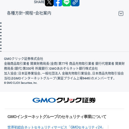
SHARE
各種方針・規程・会社案内
取引規程・約款
サイトマップ
その他のご案内
個人情報保護方針
最良執行方針
サイトのご利用について
ディスクレイマー
信託保全
リスク説明
会社案内
GMOクリック証券株式会社
金融商品取引業者 関東財務局長（金商）第77号 商品先物取引業者 銀行代理業者 関東財
務局長（銀代）第330号 所属銀行：GMOあおぞらネット銀行株式会社
加入協会：日本証券業協会、一般社団法人 金融先物取引業協会、日本商品先物取引協会
当社はGMOインターネットグループ（東証プライム上場9449）のメンバーです。
© GMO CLICK Securities, Inc.
GMOインターネットグループのセキュリティ事業について
世界初総合ネットセキュリティサービス「GMOセキュリティ24」