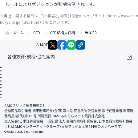
ルールによりポジションが強制決済されます。
※当社に関する情報は、日本商品先物取引協会のウェブサイト（https://www.niss
hokyo.or.jp/index.html）にもございます。
ホーム
CFD
CFD銘柄大百科
米国30
X
facebook
LINE
リンクをコピー
SHARE
各種方針・規程・会社案内
取引規程・約款
サイトマップ
その他のご案内
個人情報保護方針
最良執行方針
サイトのご利用について
ディスクレイマー
信託保全
リスク説明
会社案内
GMOクリック証券株式会社
金融商品取引業者 関東財務局長（金商）第77号 商品先物取引業者 銀行代理業者 関東財
務局長（銀代）第330号 所属銀行：GMOあおぞらネット銀行株式会社
加入協会：日本証券業協会、一般社団法人 金融先物取引業協会、日本商品先物取引協会
当社はGMOインターネットグループ（東証プライム上場9449）のメンバーです。
© GMO CLICK Securities, Inc.