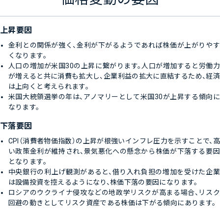
上昇要因
金利との関係が強く、金利が下がるようであれば株価が上がりやす
くなります。
人口の増加が米国30の上昇に繋がります。人口が増加すると労働力
が増えると共に消費も拡大し、企業利益の拡大に直結するため、経済
は上向くと考えられます。
米国大統領選挙の年は、アノマリーとして米国30が上昇する傾向に
なります。
下落要因
CPI（消費者物価指数）の上昇が根強いインフレ圧力を示すことで、高
い政策金利が維持され、景気悪化への懸念から株価が下落する要因
となります。
中央銀行の利上げ観測があると、借り入れ負担の増加を受けた企業
は設備投資を控えるようになり、株価下落の要因になります。
ロシアのウクライナ侵攻などの地政学リスクが高まる場合、リスク
回避の動きとしてリスク資産である株価は下がる傾向にあります。