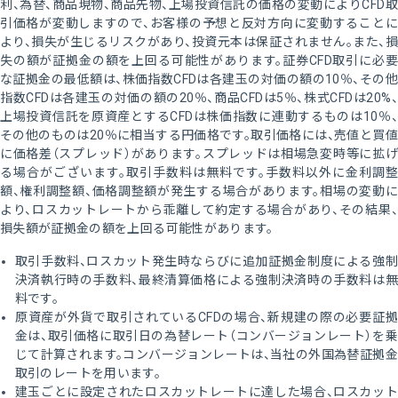
利、為替、商品現物、商品先物、上場投資信託の価格の変動によりCFD取
引価格が変動しますので、お客様の予想と反対方向に変動することに
より、損失が生じるリスクがあり、投資元本は保証されません。また、損
失の額が証拠金の額を上回る可能性があります。証券CFD取引に必要
な証拠金の最低額は、株価指数CFDは各建玉の対価の額の10％、その他
指数CFDは各建玉の対価の額の20％、商品CFDは5％、株式CFDは20%、
上場投資信託を原資産とするCFDは株価指数に連動するものは10％、
その他のものは20％に相当する円価格です。取引価格には、売値と買値
に価格差（スプレッド）があります。スプレッドは相場急変時等に拡げ
る場合がございます。取引手数料は無料です。手数料以外に金利調整
額、権利調整額、価格調整額が発生する場合があります。相場の変動に
より、ロスカットレートから乖離して約定する場合があり、その結果、
損失額が証拠金の額を上回る可能性があります。
取引手数料、ロスカット発生時ならびに追加証拠金制度による強制
決済執行時の手数料、最終清算価格による強制決済時の手数料は無
料です。
原資産が外貨で取引されているCFDの場合、新規建の際の必要証拠
金は、取引価格に取引日の為替レート（コンバージョンレート）を乗
じて計算されます。コンバージョンレートは、当社の外国為替証拠金
取引のレートを用います。
建玉ごとに設定されたロスカットレートに達した場合、ロスカット