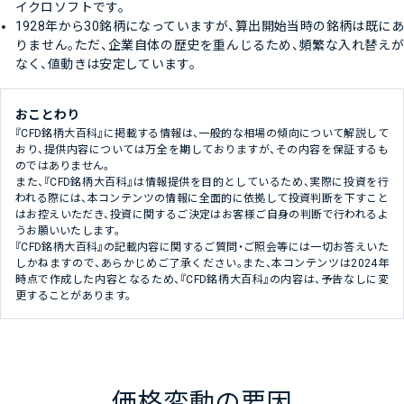
イクロソフトです。
1928年から30銘柄になっていますが、算出開始当時の銘柄は既にあ
りません。ただ、企業自体の歴史を重んじるため、頻繁な入れ替えが
なく、値動きは安定しています。
おことわり
『CFD銘柄大百科』に掲載する情報は、一般的な相場の傾向について解説して
おり、提供内容については万全を期しておりますが、その内容を保証するも
のではありません。
また、『CFD銘柄大百科』は情報提供を目的としているため、実際に投資を行
われる際には、本コンテンツの情報に全面的に依拠して投資判断を下すこと
はお控えいただき、投資に関するご決定はお客様ご自身の判断で行われるよ
うお願いいたします。
『CFD銘柄大百科』の記載内容に関するご質問・ご照会等には一切お答えいた
しかねますので、あらかじめご了承ください。また、本コンテンツは2024年
時点で作成した内容となるため、『CFD銘柄大百科』の内容は、予告なしに変
更することがあります。
価格変動の要因