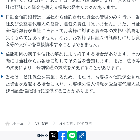
りません。CFD取引においては、相場の変動等により、お客様が当
社に預託した資金を超える損失の発生リスクがあります。
日証金信託銀行は、当社から信託された資金の管理のみを行い、当
社及び受益者代理人の監督、選任の責任は負いません。また、日証
金信託銀行が当社に替わってお客様に対する資金等の支払い義務を
負うものではありません。なお、お客様は日証金信託銀行に対し資
金等の支払いを直接請求することはできません。
信託期間の満了や信託の解約により終了する場合があります。その
際には当社からお客様に対してその旨を告知します。また、法令等
の変更により、分別管理の方法を変更することがあります。
当社は、信託保全を実施するため、または、お客様へ信託保全され
た資金を返還する場合に限り、お客様の個人情報を受益者代理人及
び日証金信託銀行に提供することがあります。
ホーム
会社案内
分別管理、区分管理
X
facebook
LINE
リンクをコピー
SHARE