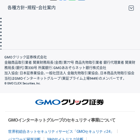
各種方針・規程・会社案内
取引規程・約款
サイトマップ
その他のご案内
個人情報保護方針
最良執行方針
サイトのご利用について
ディスクレイマー
信託保全
リスク説明
会社案内
GMOクリック証券株式会社
金融商品取引業者 関東財務局長（金商）第77号 商品先物取引業者 銀行代理業者 関東財
務局長（銀代）第330号 所属銀行：GMOあおぞらネット銀行株式会社
加入協会：日本証券業協会、一般社団法人 金融先物取引業協会、日本商品先物取引協会
当社はGMOインターネットグループ（東証プライム上場9449）のメンバーです。
© GMO CLICK Securities, Inc.
GMOインターネットグループのセキュリティ事業について
世界初総合ネットセキュリティサービス「GMOセキュリティ24」
パスワード漏洩診断
Webサイトリスク診断