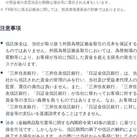
や受益者の意思決定が困難な場合等に選任される者をいいます。
※
FX取引に係る証拠金に関しては、投資者保護基金の対象ではありません。
注意事項
信託保全は、当社が取り扱う外国為替証拠金取引の元本を保証する
ものではありません。外国為替証拠金取引においては、為替相場の
変動等により、お客様が当社に預託した資金を超える損失の発生リ
スクがあります。
「三井住友銀行」「三井住友信託銀行」「日証金信託銀行」は、当
社から信託された資金の管理のみを行い、当社及び受益者代理人の
監督、選任の責任は負いません。また、「三井住友銀行」「三井住
友信託銀行」「日証金信託銀行」が当社に替わってお客様に対する
資金等の支払い義務を負うものではありません。なお、お客様は
「三井住友銀行」「三井住友信託銀行」「日証金信託銀行」に対し
資金等の支払いを直接請求することはできません。
法令（金融商品取引業等に関する内閣府令第143条の規定）に基づく
保全方法です。しかしながら、信託期間の満了や信託の解約により
終了する場合があります。その際には当社からお客様に対してその