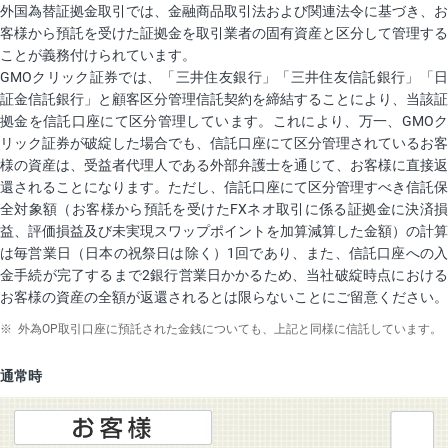
外国為替証拠金取引では、金融商品取引法および関連法令に基づき、お
客様から預託を受けた証拠金を取引業者の固有資産と区分して管理する
ことが義務付けられています。
GMOクリック証券では、「三井住友銀行」「三井住友信託銀行」「日
証金信託銀行」と顧客区分管理信託契約を締結することにより、当該証
拠金を信託口座にて区分管理しています。これにより、万一、GMOク
リック証券が破綻した場合でも、信託口座にて区分管理されているお客
様の資産は、受益者代理人である外部弁護士を通じて、お客様に直接返
還されることになります。ただし、信託口座にて区分管理すべき信託保
全対象額（お客様から預託を受けたFXネオ取引に係る証拠金に決済損
益、評価損益及び未実現スワップポイントを加算減算した金額）の計算
は毎営業日（日本の祝祭日は除く）1回であり、また、信託口座への入
金手続が完了するまで2銀行営業日かかるため、当社破綻時点における
お客様の資産の全額が返還されるとは限らないことにご留意ください。
※
外為OP取引口座に預託された金銭についても、上記と同様に信託しています。
通常時