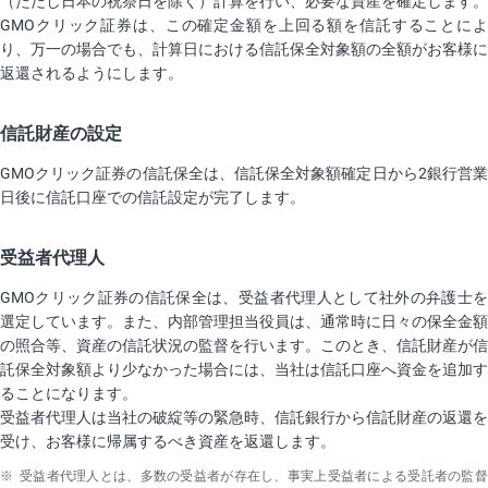
（ただし日本の祝祭日を除く）計算を行い、必要な資産を確定します。
GMOクリック証券は、この確定金額を上回る額を信託することによ
り、万一の場合でも、計算日における信託保全対象額の全額がお客様に
返還されるようにします。
信託財産の設定
GMOクリック証券の信託保全は、信託保全対象額確定日から2銀行営業
日後に信託口座での信託設定が完了します。
受益者代理人
GMOクリック証券の信託保全は、受益者代理人として社外の弁護士を
選定しています。また、内部管理担当役員は、通常時に日々の保全金額
の照合等、資産の信託状況の監督を行います。このとき、信託財産が信
託保全対象額より少なかった場合には、当社は信託口座へ資金を追加す
ることになります。
受益者代理人は当社の破綻等の緊急時、信託銀行から信託財産の返還を
受け、お客様に帰属するべき資産を返還します。
※
受益者代理人とは、多数の受益者が存在し、事実上受益者による受託者の監督