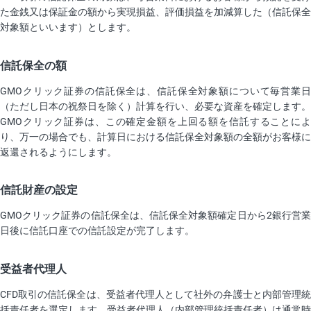
た金銭又は保証金の額から実現損益、評価損益を加減算した（信託保全
対象額といいます）とします。
信託保全の額
GMOクリック証券の信託保全は、信託保全対象額について毎営業日
（ただし日本の祝祭日を除く）計算を行い、必要な資産を確定します。
GMOクリック証券は、この確定金額を上回る額を信託することによ
り、万一の場合でも、計算日における信託保全対象額の全額がお客様に
返還されるようにします。
信託財産の設定
GMOクリック証券の信託保全は、信託保全対象額確定日から2銀行営業
日後に信託口座での信託設定が完了します。
受益者代理人
CFD取引の信託保全は、受益者代理人として社外の弁護士と内部管理統
括責任者を選定します。受益者代理人（内部管理統括責任者）は通常時