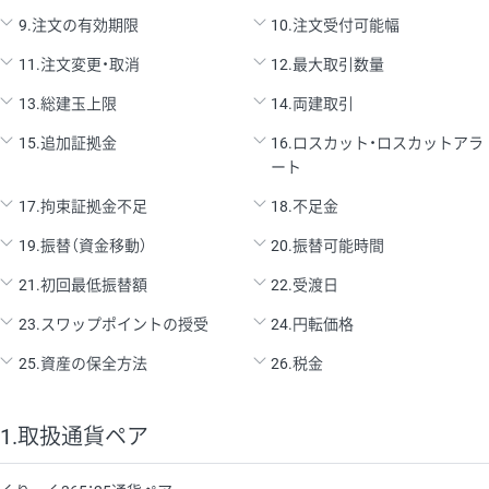
9.注文の有効期限
10.注文受付可能幅
11.注文変更・取消
12.最大取引数量
13.総建玉上限
14.両建取引
15.追加証拠金
16.ロスカット・ロスカットアラ
ート
17.拘束証拠金不足
18.不足金
19.振替（資金移動）
20.振替可能時間
21.初回最低振替額
22.受渡日
23.スワップポイントの授受
24.円転価格
25.資産の保全方法
26.税金
1.取扱通貨ペア