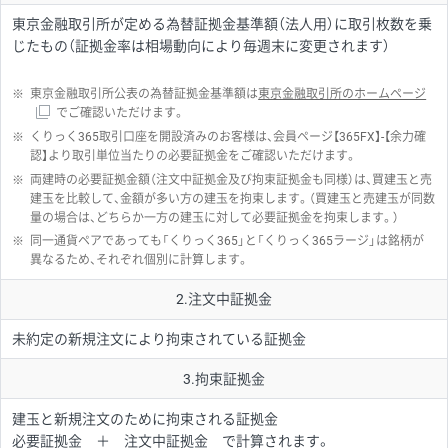
東京金融取引所が定める為替証拠金基準額（法人用）に取引枚数を乗
じたもの（証拠金率は相場動向により毎週末に変更されます）
※
東京金融取引所公表の為替証拠金基準額は
東京金融取引所のホームページ
でご確認いただけます。
※
くりっく365取引口座を開設済みのお客様は、会員ページ【365FX】-【余力確
認】より取引単位当たりの必要証拠金をご確認いただけます。
※
両建時の必要証拠金額（注文中証拠金及び拘束証拠金も同様）は、買建玉と売
建玉を比較して、金額が多い方の建玉を拘束します。（買建玉と売建玉が同数
量の場合は、どちらか一方の建玉に対して必要証拠金を拘束します。）
※
同一通貨ペアであっても「くりっく365」と「くりっく365ラージ」は銘柄が
異なるため、それぞれ個別に計算します。
2.注文中証拠金
未約定の新規注文により拘束されている証拠金
3.拘束証拠金
建玉と新規注文のために拘束される証拠金
必要証拠金 ＋ 注文中証拠金 で計算されます。