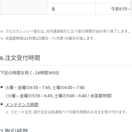
金
午前6:55～
※
クロスカレンシー取引は、対円通貨取引に比べ取引時間が30分早く終了します。
※
米国夏時間は3月第2日曜日～11月第1日曜日を指します。
6.注文受付時間
下記の時間を除く、24時間365日
火曜～金曜の6:55～7:45、土曜の6:00～7:40
（火曜～金曜の5:55～6:45、土曜の5:00～6:40 / 米国夏時間）
メンテナンス時間
※
スピード注文、成行注文は各通貨ペアの取引時間のみ注文を受け付けます。
7.取引経路