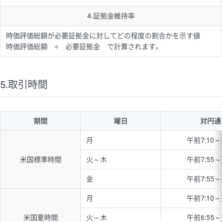
4.証拠金維持率
時価評価総額が必要証拠金に対してどの程度の割合かを示す値
時価評価総額 ÷ 必要証拠金 で計算されます。
5.取引時間
期間
曜日
対円通
月
午前7:10～
米国標準時間
火～木
午前7:55～
金
午前7:55～
月
午前7:10～
米国夏時間
火～木
午前6:55～