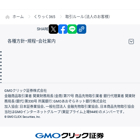
ホーム
くりっく365
取引ルール（法人のお客様）
X
facebook
LINE
リンクをコピー
SHARE
各種方針・規程・会社案内
取引規程・約款
サイトマップ
その他のご案内
個人情報保護方針
最良執行方針
サイトのご利用について
ディスクレイマー
信託保全
リスク説明
会社案内
GMOクリック証券株式会社
金融商品取引業者 関東財務局長（金商）第77号 商品先物取引業者 銀行代理業者 関東財
務局長（銀代）第330号 所属銀行：GMOあおぞらネット銀行株式会社
加入協会：日本証券業協会、一般社団法人 金融先物取引業協会、日本商品先物取引協会
当社はGMOインターネットグループ（東証プライム上場9449）のメンバーです。
© GMO CLICK Securities, Inc.