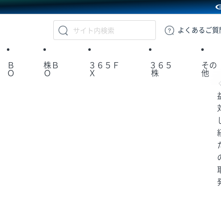
GMOクリック証券
よくある
ご質
Ｂ
株Ｂ
３６５Ｆ
３６５
その
Ｏ
Ｏ
Ｘ
株
他