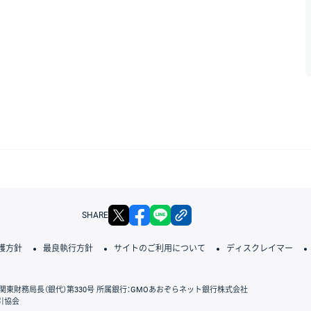
X
facebook
LINE
リンクをコピー
SHARE
護方針
最良執行方針
サイトのご利用について
ディスクレイマー
関東財務局長（銀代）第330号 所属銀行：GMOあおぞらネット銀行株式会社
引協会