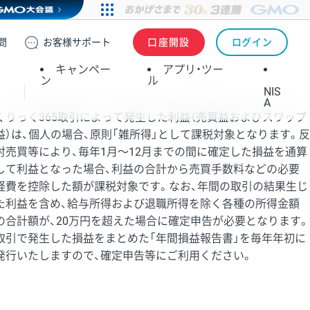
問
お客様
サポート
口座開設
ログイン
キャンペー
アプリ・ツー
ン
ル
NIS
A
くりっく365取引によって発生した利益（売買益およびスワップ
益）は、個人の場合、原則「雑所得」として課税対象となります。反
対売買等により、毎年1月〜12月までの間に確定した損益を通算
して利益となった場合、利益の合計から売買手数料などの必要
経費を控除した額が課税対象です。なお、年間の取引の結果生じ
た利益を含め、給与所得および退職所得を除く各種の所得金額
の合計額が、20万円を超えた場合に確定申告が必要となります。
取引で発生した損益をまとめた「年間損益報告書」を毎年年初に
発行いたしますので、確定申告等にご利用ください。