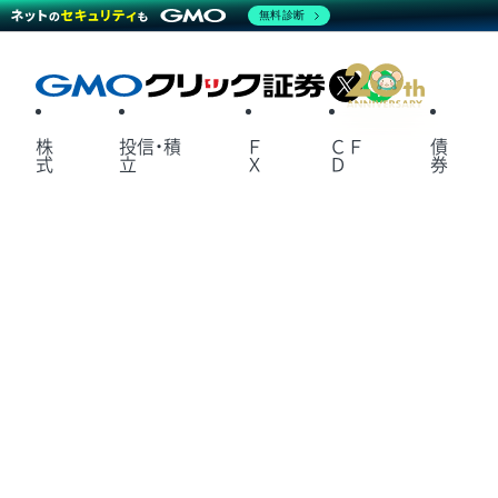
無料診断
X
LINE
株
投信・積
Ｆ
ＣＦ
債
式
立
Ｘ
Ｄ
券