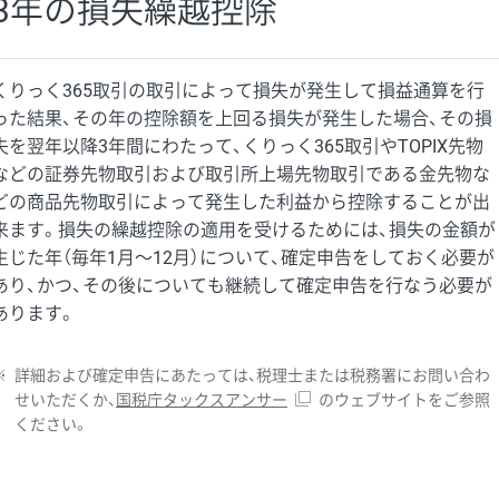
3年の損失繰越控除
くりっく365取引の取引によって損失が発生して損益通算を行
った結果、その年の控除額を上回る損失が発生した場合、その損
失を翌年以降3年間にわたって、くりっく365取引やTOPIX先物
などの証券先物取引および取引所上場先物取引である金先物な
どの商品先物取引によって発生した利益から控除することが出
来ます。損失の繰越控除の適用を受けるためには、損失の金額が
生じた年（毎年1月〜12月）について、確定申告をしておく必要が
あり、かつ、その後についても継続して確定申告を行なう必要が
あります。
※
詳細および確定申告にあたっては、税理士または税務署にお問い合わ
せいただくか、
国税庁タックスアンサー
のウェブサイトをご参照
ください。