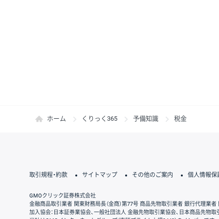
ホーム
くりっく365
予備知識
税金
取引規程・約款
サイトマップ
その他のご案内
個人情報保
GMOクリック証券株式会社
金融商品取引業者 関東財務局長（金商）第77号 商品先物取引業者 銀行代理業者 
加入協会：日本証券業協会、一般社団法人 金融先物取引業協会、日本商品先物取