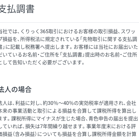
支払調書
当社では、くりっく365取引におけるお客様の取引損益、スワッ
プ損益を、所得税法に規定されている「先物取引に関する支払調
書」に記載し税務署へ提出します。お客様には当社にお届出いた
だいているお名前・ご住所を「支払調書」提出時のお名前・ご住所
として告知いただく必要がございます。
法人の場合
法人は、利益に対し、約30％〜40％の実効税率が適用され、会社
本来の事業活動と取引による損益を合算して課税所得を算出し
ます。課税所得にマイナスが生じた場合、青色申告の届出を提出
していれば、損失は7年間繰り越せます。事業年度末における評
価損益（含み損益）についても損益を合算し課税所得金額を計算