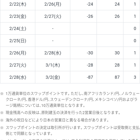
2/22(木)
2/26(月)
-24
24
1
2/23(金)
2/27(火)
-26
26
1
2/24(土)
-
0
2/25(日)
-
0
2/26(月)
2/28(水)
-30
30
1
2/27(火)
3/1(木)
-28
28
1
2/28(水)
3/2(金)
-87
87
3
※
1万通貨単位のスワップポイントです。ただし、南アフリカランド/円、ノルウェー
クローネ/円、香港ドル/円、スウェーデンクローナ/円、メキシコペソ/円およびラ
ージ銘柄については、10万通貨単位となります。
※
現金残高への反映は、原則建玉の決済を行った2営業日後となります。
※
海外の祝日などにより日本の営業日と異なる場合があります。
※
スワップポイントの決定は取引所が行います。スワップポイントは受取側と支払
側とで同額となっています。