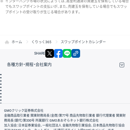
※
インターバンク市場の状況によっては、高金利通貨の買建玉を保有している場合
でもスワップポイントの支払いが、また、売建玉を保有している場合でもスワッ
プポイントの受け取りが生じる場合があります。
ホーム
くりっく365
スワップポイントカレンダー
X
facebook
LINE
リンクをコピー
SHARE
各種方針・規程・会社案内
取引規程・約款
サイトマップ
その他のご案内
個人情報保護方針
最良執行方針
サイトのご利用について
ディスクレイマー
信託保全
リスク説明
会社案内
GMOクリック証券株式会社
金融商品取引業者 関東財務局長（金商）第77号 商品先物取引業者 銀行代理業者 関東財
務局長（銀代）第330号 所属銀行：GMOあおぞらネット銀行株式会社
加入協会：日本証券業協会、一般社団法人 金融先物取引業協会、日本商品先物取引協会