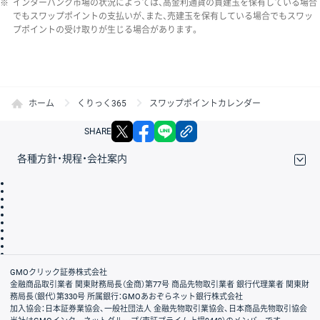
※
インターバンク市場の状況によっては、高金利通貨の買建玉を保有している場合
でもスワップポイントの支払いが、また、売建玉を保有している場合でもスワッ
プポイントの受け取りが生じる場合があります。
ホーム
くりっく365
スワップポイントカレンダー
X
facebook
LINE
リンクをコピー
SHARE
各種方針・規程・会社案内
取引規程・約款
サイトマップ
その他のご案内
個人情報保護方針
最良執行方針
サイトのご利用について
ディスクレイマー
信託保全
リスク説明
会社案内
GMOクリック証券株式会社
金融商品取引業者 関東財務局長（金商）第77号 商品先物取引業者 銀行代理業者 関東財
務局長（銀代）第330号 所属銀行：GMOあおぞらネット銀行株式会社
加入協会：日本証券業協会、一般社団法人 金融先物取引業協会、日本商品先物取引協会