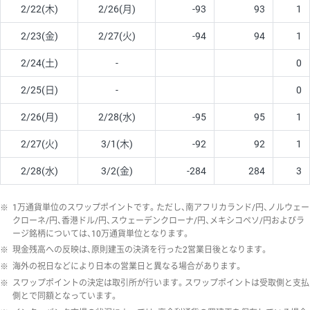
2/22(木)
2/26(月)
-93
93
1
2/23(金)
2/27(火)
-94
94
1
2/24(土)
-
0
2/25(日)
-
0
2/26(月)
2/28(水)
-95
95
1
2/27(火)
3/1(木)
-92
92
1
2/28(水)
3/2(金)
-284
284
3
※
1万通貨単位のスワップポイントです。ただし、南アフリカランド/円、ノルウェー
クローネ/円、香港ドル/円、スウェーデンクローナ/円、メキシコペソ/円およびラ
ージ銘柄については、10万通貨単位となります。
※
現金残高への反映は、原則建玉の決済を行った2営業日後となります。
※
海外の祝日などにより日本の営業日と異なる場合があります。
※
スワップポイントの決定は取引所が行います。スワップポイントは受取側と支払
側とで同額となっています。