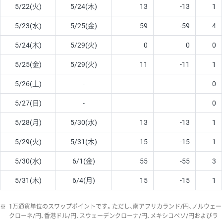
5/22(火)
5/24(木)
13
-13
1
5/23(水)
5/25(金)
59
-59
4
5/24(木)
5/29(火)
0
0
0
5/25(金)
5/29(火)
11
-11
1
5/26(土)
-
0
5/27(日)
-
0
5/28(月)
5/30(水)
13
-13
1
5/29(火)
5/31(木)
15
-15
1
5/30(水)
6/1(金)
55
-55
3
5/31(木)
6/4(月)
15
-15
1
※
1万通貨単位のスワップポイントです。ただし、南アフリカランド/円、ノルウェー
クローネ/円、香港ドル/円、スウェーデンクローナ/円、メキシコペソ/円およびラ