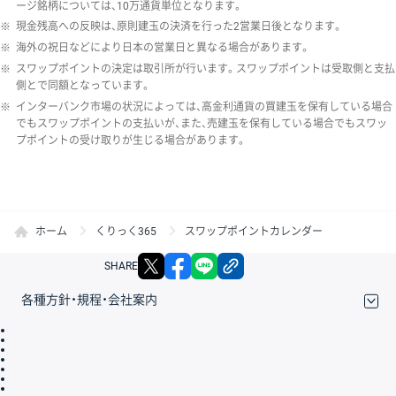
ージ銘柄については、10万通貨単位となります。
※
現金残高への反映は、原則建玉の決済を行った2営業日後となります。
※
海外の祝日などにより日本の営業日と異なる場合があります。
※
スワップポイントの決定は取引所が行います。スワップポイントは受取側と支払
側とで同額となっています。
※
インターバンク市場の状況によっては、高金利通貨の買建玉を保有している場合
でもスワップポイントの支払いが、また、売建玉を保有している場合でもスワッ
プポイントの受け取りが生じる場合があります。
ホーム
くりっく365
スワップポイントカレンダー
X
facebook
LINE
リンクをコピー
SHARE
各種方針・規程・会社案内
取引規程・約款
サイトマップ
その他のご案内
個人情報保護方針
最良執行方針
サイトのご利用について
ディスクレイマー