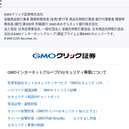
信託保全
リスク説明
会社案内
GMOクリック証券株式会社
金融商品取引業者 関東財務局長（金商）第77号 商品先物取引業者 銀行代理業者 関東財
務局長（銀代）第330号 所属銀行：GMOあおぞらネット銀行株式会社
加入協会：日本証券業協会、一般社団法人 金融先物取引業協会、日本商品先物取引協会
当社はGMOインターネットグループ（東証プライム上場9449）のメンバーです。
© GMO CLICK Securities, Inc.
GMOインターネットグループのセキュリティ事業について
世界初総合ネットセキュリティサービス「GMOセキュリティ24」
パスワード漏洩診断
Webサイトリスク診断
セキュリティ相談AIチャットボット
実在証明・盗聴対策
サイバー攻撃対策（GMOサイバーセキュリティ byイエラエ）
サイバー攻撃対策（GMO Flatt Security）
なりすまし対策
セキュリティ事業の軌跡