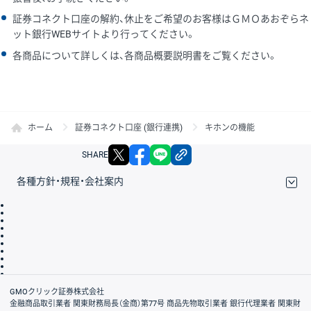
証券コネクト口座の解約、休止をご希望のお客様はＧＭＯあおぞらネ
ット銀行WEBサイトより行ってください。
各商品について詳しくは、各商品概要説明書をご覧ください。
ホーム
証券コネクト口座 (銀行連携)
キホンの機能
X
facebook
LINE
リンクをコピー
SHARE
各種方針・規程・会社案内
取引規程・約款
サイトマップ
その他のご案内
個人情報保護方針
最良執行方針
サイトのご利用について
ディスクレイマー
信託保全
リスク説明
会社案内
GMOクリック証券株式会社
金融商品取引業者 関東財務局長（金商）第77号 商品先物取引業者 銀行代理業者 関東財