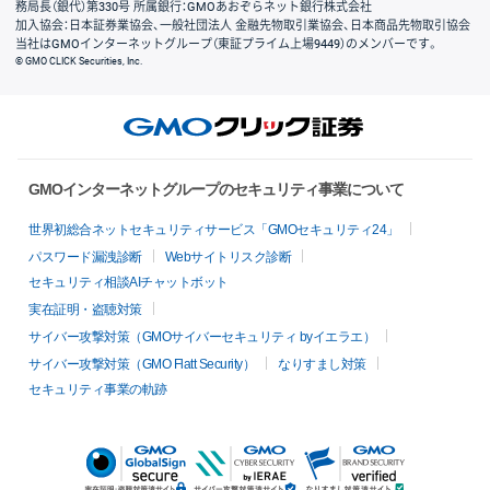
務局長（銀代）第330号 所属銀行：GMOあおぞらネット銀行株式会社
加入協会：日本証券業協会、一般社団法人 金融先物取引業協会、日本商品先物取引協会
当社はGMOインターネットグループ（東証プライム上場9449）のメンバーです。
© GMO CLICK Securities, Inc.
GMOインターネットグループのセキュリティ事業について
世界初総合ネットセキュリティサービス「GMOセキュリティ24」
パスワード漏洩診断
Webサイトリスク診断
セキュリティ相談AIチャットボット
実在証明・盗聴対策
サイバー攻撃対策（GMOサイバーセキュリティ byイエラエ）
サイバー攻撃対策（GMO Flatt Security）
なりすまし対策
セキュリティ事業の軌跡