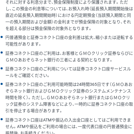
それに対する利息分まで、預金保険制度により保護されます。ただ
し、この預金の利息等については、お預入れ時（延長預入期間開始後は
直近の延長預入期間開始時）における円定期預金（当該預入期間と同
一の預入期間および金額）の金利までが預金保険の対象となり、それ
を超える部分は預金保険の対象外となります。
円普通預金と証券コネクト口座の金利差は拡大、縮小または逆転する
可能性があります。
証券コネクト口座のご利用は、お客様とＧＭＯクリック証券ならびに
ＧＭＯあおぞらネット銀行の三者による契約となります。
証券コネクト口座のご利用については証券コネクト口座サービスル
ールをご確認ください。
証券コネクト口座のご利用可能時間は24時間365日です（ＧＭＯあお
ぞらネット銀行およびＧＭＯクリック証券のシステムメンテナンス
時間を除く）。ただし、ＧＭＯあおぞらネット銀行またはＧＭＯクリ
ック証券のシステム障害などにより、一時的に証券コネクト口座の取
引を停止する場合があります。
証券コネクト口座はATMや振込の入出金口座としてはご利用できま
せん。ATMや振込をご利用の場合には、一度代表口座の円普通預金に
振替後、お手続きください。