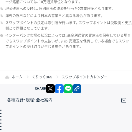
ージ銘柄については、10万通貨単位となります。
※
現金残高への反映は、原則建玉の決済を行った2営業日後となります。
※
海外の祝日などにより日本の営業日と異なる場合があります。
※
スワップポイントの決定は取引所が行います。スワップポイントは受取側と支払
側とで同額となっています。
※
インターバンク市場の状況によっては、高金利通貨の買建玉を保有している場合
でもスワップポイントの支払いが、また、売建玉を保有している場合でもスワッ
プポイントの受け取りが生じる場合があります。
ホーム
くりっく365
スワップポイントカレンダー
X
facebook
LINE
リンクをコピー
SHARE
各種方針・規程・会社案内
取引規程・約款
サイトマップ
その他のご案内
個人情報保護方針
最良執行方針
サイトのご利用について
ディスクレイマー