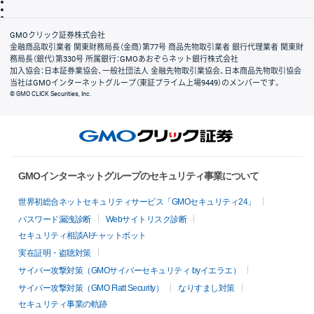
信託保全
リスク説明
会社案内
GMOクリック証券株式会社
金融商品取引業者 関東財務局長（金商）第77号 商品先物取引業者 銀行代理業者 関東財
務局長（銀代）第330号 所属銀行：GMOあおぞらネット銀行株式会社
加入協会：日本証券業協会、一般社団法人 金融先物取引業協会、日本商品先物取引協会
当社はGMOインターネットグループ（東証プライム上場9449）のメンバーです。
© GMO CLICK Securities, Inc.
GMOインターネットグループのセキュリティ事業について
世界初総合ネットセキュリティサービス「GMOセキュリティ24」
パスワード漏洩診断
Webサイトリスク診断
セキュリティ相談AIチャットボット
実在証明・盗聴対策
サイバー攻撃対策（GMOサイバーセキュリティ byイエラエ）
サイバー攻撃対策（GMO Flatt Security）
なりすまし対策
セキュリティ事業の軌跡