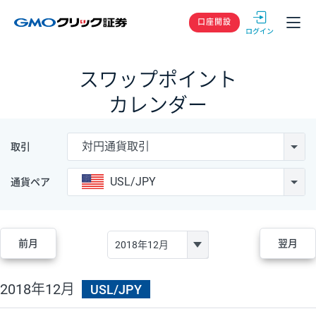
GMOクリック
口座開設
スワップポイント
カレンダー
対円通貨取引
取引
USL/JPY
通貨ペア
前月
翌月
2018年12月
USL/JPY