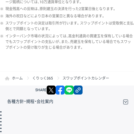
ージ銘柄については、10万通貨単位となります。
※
現金残高への反映は、原則建玉の決済を行った2営業日後となります。
※
海外の祝日などにより日本の営業日と異なる場合があります。
※
スワップポイントの決定は取引所が行います。スワップポイントは受取側と支払
側とで同額となっています。
※
インターバンク市場の状況によっては、高金利通貨の買建玉を保有している場合
でもスワップポイントの支払いが、また、売建玉を保有している場合でもスワッ
プポイントの受け取りが生じる場合があります。
ホーム
くりっく365
スワップポイントカレンダー
X
facebook
LINE
リンクをコピー
SHARE
各種方針・規程・会社案内
取引規程・約款
サイトマップ
その他のご案内
個人情報保護方針
最良執行方針
サイトのご利用について
ディスクレイマー