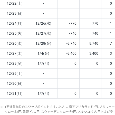
12/22(土)
-
0
12/23(日)
-
0
12/24(月)
12/26(水)
-770
770
1
12/25(火)
12/27(木)
-740
740
1
12/26(水)
12/28(金)
-8,740
8,740
7
12/27(木)
1/4(金)
-3,400
3,400
3
12/28(金)
1/7(月)
0
0
0
12/29(土)
-
0
12/30(日)
-
0
12/31(月)
1/7(月)
0
0
0
※
1万通貨単位のスワップポイントです。ただし、南アフリカランド/円、ノルウェー
クローネ/円、香港ドル/円、スウェーデンクローナ/円、メキシコペソ/円およびラ