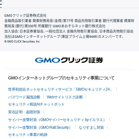
信託保全
リスク説明
会社案内
GMOクリック証券株式会社
金融商品取引業者 関東財務局長（金商）第77号 商品先物取引業者 銀行代理業者 関東財
務局長（銀代）第330号 所属銀行：GMOあおぞらネット銀行株式会社
加入協会：日本証券業協会、一般社団法人 金融先物取引業協会、日本商品先物取引協会
当社はGMOインターネットグループ（東証プライム上場9449）のメンバーです。
© GMO CLICK Securities, Inc.
GMOインターネットグループのセキュリティ事業について
世界初総合ネットセキュリティサービス「GMOセキュリティ24」
パスワード漏洩診断
Webサイトリスク診断
セキュリティ相談AIチャットボット
実在証明・盗聴対策
サイバー攻撃対策（GMOサイバーセキュリティ byイエラエ）
サイバー攻撃対策（GMO Flatt Security）
なりすまし対策
セキュリティ事業の軌跡