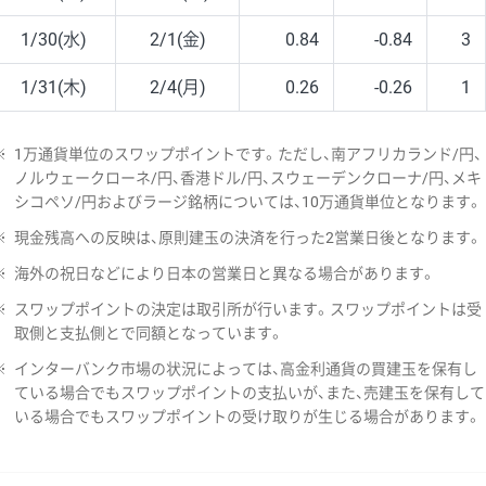
1/30(水)
2/1(金)
0.84
-0.84
3
1/31(木)
2/4(月)
0.26
-0.26
1
※
1万通貨単位のスワップポイントです。ただし、南アフリカランド/円、
ノルウェークローネ/円、香港ドル/円、スウェーデンクローナ/円、メキ
シコペソ/円およびラージ銘柄については、10万通貨単位となります。
※
現金残高への反映は、原則建玉の決済を行った2営業日後となります。
※
海外の祝日などにより日本の営業日と異なる場合があります。
※
スワップポイントの決定は取引所が行います。スワップポイントは受
取側と支払側とで同額となっています。
※
インターバンク市場の状況によっては、高金利通貨の買建玉を保有し
ている場合でもスワップポイントの支払いが、また、売建玉を保有して
いる場合でもスワップポイントの受け取りが生じる場合があります。