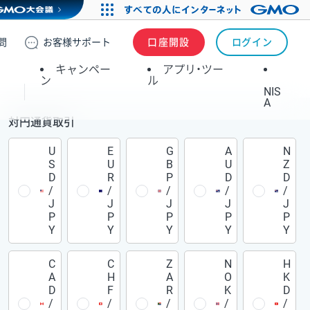
問
お客様
サポート
口座開設
ログイン
キャンペー
アプリ・ツー
ン
ル
NIS
A
対円通貨取引
U
E
G
A
N
S
U
B
U
Z
D
R
P
D
D
/
/
/
/
/
J
J
J
J
J
P
P
P
P
P
Y
Y
Y
Y
Y
C
C
Z
N
H
A
H
A
O
K
D
F
R
K
D
/
/
/
/
/