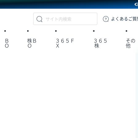
GMOクリック証券
よくある
ご質
Ｂ
株Ｂ
３６５Ｆ
３６５
その
Ｏ
Ｏ
Ｘ
株
他