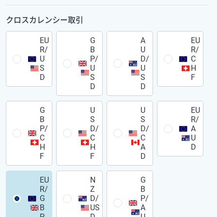
クロスカレンシー取引
EU
G
A
EU
R/
B
U
R/
U
P/
D/
C
S
U
U
H
D
S
S
F
D
D
G
U
U
EU
B
S
S
R/
P/
D/
D/
A
C
C
C
U
H
H
A
D
F
F
D
EU
N
G
R/
Z
B
G
D/
P/
B
US
A
P
D
U