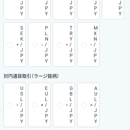
J
J
J
J
J
P
P
P
P
P
Y
Y
Y
Y
Y
S
P
T
M
E
L
R
X
K
N
Y
N
/
/
/
/
J
J
J
J
P
P
P
P
Y
Y
Y
Y
対円通貨取引（ラージ銘柄）
U
E
G
A
S
U
B
U
L
L
L
L
/
/
/
/
J
J
J
J
P
P
P
P
Y
Y
Y
Y