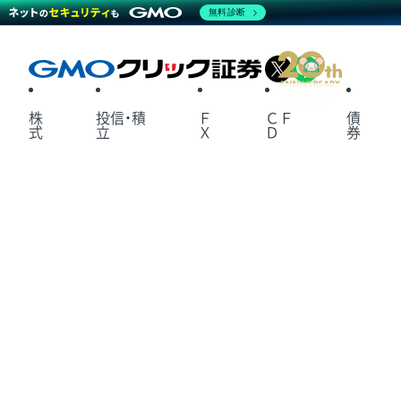
無料診断
X
LINE
株
投信・積
Ｆ
ＣＦ
債
式
立
Ｘ
Ｄ
券