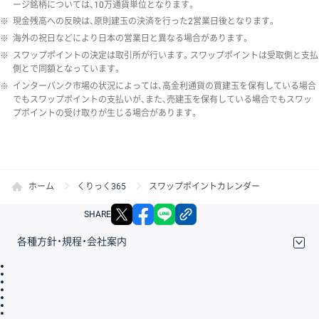
ージ銘柄については、10万通貨単位となります。
※
現金残高への反映は、原則建玉の決済を行った2営業日後となります。
※
海外の祝日などにより日本の営業日と異なる場合があります。
※
スワップポイントの決定は取引所が行います。スワップポイントは受取側と支払
側とで同額となっています。
※
インターバンク市場の状況によっては、高金利通貨の買建玉を保有している場合
でもスワップポイントの支払いが、また、売建玉を保有している場合でもスワッ
プポイントの受け取りが生じる場合があります。
ホーム
くりっく365
スワップポイントカレンダー
X
facebook
LINE
リンクをコピー
SHARE
各種方針・規程・会社案内
取引規程・約款
サイトマップ
その他のご案内
個人情報保護方針
最良執行方針
サイトのご利用について
ディスクレイマー