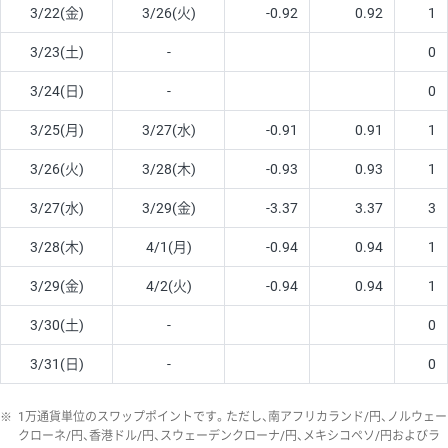
3/22(金)
3/26(火)
-0.92
0.92
1
3/23(土)
-
0
3/24(日)
-
0
3/25(月)
3/27(水)
-0.91
0.91
1
3/26(火)
3/28(木)
-0.93
0.93
1
3/27(水)
3/29(金)
-3.37
3.37
3
3/28(木)
4/1(月)
-0.94
0.94
1
3/29(金)
4/2(火)
-0.94
0.94
1
3/30(土)
-
0
3/31(日)
-
0
※
1万通貨単位のスワップポイントです。ただし、南アフリカランド/円、ノルウェー
クローネ/円、香港ドル/円、スウェーデンクローナ/円、メキシコペソ/円およびラ