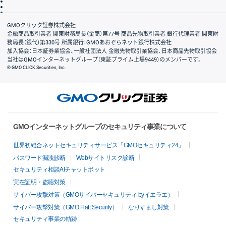
信託保全
リスク説明
会社案内
GMOクリック証券株式会社
金融商品取引業者 関東財務局長（金商）第77号 商品先物取引業者 銀行代理業者 関東財
務局長（銀代）第330号 所属銀行：GMOあおぞらネット銀行株式会社
加入協会：日本証券業協会、一般社団法人 金融先物取引業協会、日本商品先物取引協会
当社はGMOインターネットグループ（東証プライム上場9449）のメンバーです。
© GMO CLICK Securities, Inc.
GMOインターネットグループのセキュリティ事業について
世界初総合ネットセキュリティサービス「GMOセキュリティ24」
パスワード漏洩診断
Webサイトリスク診断
セキュリティ相談AIチャットボット
実在証明・盗聴対策
サイバー攻撃対策（GMOサイバーセキュリティ byイエラエ）
サイバー攻撃対策（GMO Flatt Security）
なりすまし対策
セキュリティ事業の軌跡