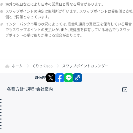
※
海外の祝日などにより日本の営業日と異なる場合があります。
※
スワップポイントの決定は取引所が行います。スワップポイントは受取側と支払
側とで同額となっています。
※
インターバンク市場の状況によっては、高金利通貨の買建玉を保有している場合
でもスワップポイントの支払いが、また、売建玉を保有している場合でもスワッ
プポイントの受け取りが生じる場合があります。
ホーム
くりっく365
スワップポイントカレンダー
X
facebook
LINE
リンクをコピー
SHARE
各種方針・規程・会社案内
取引規程・約款
サイトマップ
その他のご案内
個人情報保護方針
最良執行方針
サイトのご利用について
ディスクレイマー
信託保全
リスク説明
会社案内