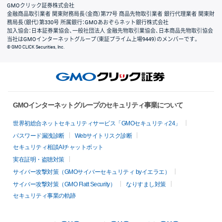
GMOクリック証券株式会社
金融商品取引業者 関東財務局長（金商）第77号 商品先物取引業者 銀行代理業者 関東財
務局長（銀代）第330号 所属銀行：GMOあおぞらネット銀行株式会社
加入協会：日本証券業協会、一般社団法人 金融先物取引業協会、日本商品先物取引協会
当社はGMOインターネットグループ（東証プライム上場9449）のメンバーです。
© GMO CLICK Securities, Inc.
GMOインターネットグループのセキュリティ事業について
世界初総合ネットセキュリティサービス「GMOセキュリティ24」
パスワード漏洩診断
Webサイトリスク診断
セキュリティ相談AIチャットボット
実在証明・盗聴対策
サイバー攻撃対策（GMOサイバーセキュリティ byイエラエ）
サイバー攻撃対策（GMO Flatt Security）
なりすまし対策
セキュリティ事業の軌跡