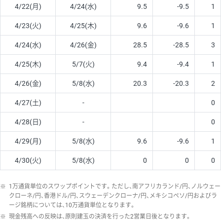
4/22(月)
4/24(水)
9.5
-9.5
1
4/23(火)
4/25(木)
9.6
-9.6
1
4/24(水)
4/26(金)
28.5
-28.5
3
4/25(木)
5/7(火)
9.4
-9.4
1
4/26(金)
5/8(水)
20.3
-20.3
2
4/27(土)
-
0
4/28(日)
-
0
4/29(月)
5/8(水)
9.6
-9.6
1
4/30(火)
5/8(水)
0
0
0
※
1万通貨単位のスワップポイントです。ただし、南アフリカランド/円、ノルウェー
クローネ/円、香港ドル/円、スウェーデンクローナ/円、メキシコペソ/円およびラ
ージ銘柄については、10万通貨単位となります。
※
現金残高への反映は、原則建玉の決済を行った2営業日後となります。