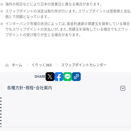
※
海外の祝日などにより日本の営業日と異なる場合があります。
※
スワップポイントの決定は取引所が行います。スワップポイントは受取側と支払
側とで同額となっています。
※
インターバンク市場の状況によっては、高金利通貨の買建玉を保有している場合
でもスワップポイントの支払いが、また、売建玉を保有している場合でもスワッ
プポイントの受け取りが生じる場合があります。
ホーム
くりっく365
スワップポイントカレンダー
X
facebook
LINE
リンクをコピー
SHARE
各種方針・規程・会社案内
取引規程・約款
サイトマップ
その他のご案内
個人情報保護方針
最良執行方針
サイトのご利用について
ディスクレイマー
信託保全
リスク説明
会社案内