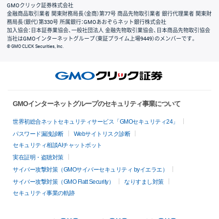
GMOクリック証券株式会社
金融商品取引業者 関東財務局長（金商）第77号 商品先物取引業者 銀行代理業者 関東財
務局長（銀代）第330号 所属銀行：GMOあおぞらネット銀行株式会社
加入協会：日本証券業協会、一般社団法人 金融先物取引業協会、日本商品先物取引協会
当社はGMOインターネットグループ（東証プライム上場9449）のメンバーです。
© GMO CLICK Securities, Inc.
GMOインターネットグループのセキュリティ事業について
世界初総合ネットセキュリティサービス「GMOセキュリティ24」
パスワード漏洩診断
Webサイトリスク診断
セキュリティ相談AIチャットボット
実在証明・盗聴対策
サイバー攻撃対策（GMOサイバーセキュリティ byイエラエ）
サイバー攻撃対策（GMO Flatt Security）
なりすまし対策
セキュリティ事業の軌跡