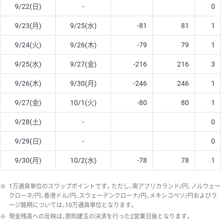
9/22(日)
-
0
9/23(月)
9/25(水)
-81
81
1
9/24(火)
9/26(木)
-79
79
1
9/25(水)
9/27(金)
-216
216
3
9/26(木)
9/30(月)
-246
246
1
9/27(金)
10/1(火)
-80
80
1
9/28(土)
-
0
9/29(日)
-
0
9/30(月)
10/2(水)
-78
78
1
※
1万通貨単位のスワップポイントです。ただし、南アフリカランド/円、ノルウェー
クローネ/円、香港ドル/円、スウェーデンクローナ/円、メキシコペソ/円およびラ
ージ銘柄については、10万通貨単位となります。
※
現金残高への反映は、原則建玉の決済を行った2営業日後となります。