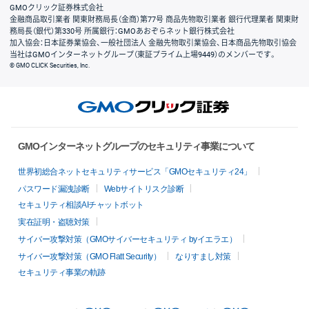
GMOクリック証券株式会社
金融商品取引業者 関東財務局長（金商）第77号 商品先物取引業者 銀行代理業者 関東財
務局長（銀代）第330号 所属銀行：GMOあおぞらネット銀行株式会社
加入協会：日本証券業協会、一般社団法人 金融先物取引業協会、日本商品先物取引協会
当社はGMOインターネットグループ（東証プライム上場9449）のメンバーです。
© GMO CLICK Securities, Inc.
GMOインターネットグループのセキュリティ事業について
世界初総合ネットセキュリティサービス「GMOセキュリティ24」
パスワード漏洩診断
Webサイトリスク診断
セキュリティ相談AIチャットボット
実在証明・盗聴対策
サイバー攻撃対策（GMOサイバーセキュリティ byイエラエ）
サイバー攻撃対策（GMO Flatt Security）
なりすまし対策
セキュリティ事業の軌跡