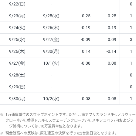
9/22(日)
-
0
9/23(月)
9/25(水)
-0.25
0.25
1
9/24(火)
9/26(木)
-0.19
0.19
1
9/25(水)
9/27(金)
-0.09
0.09
3
9/26(木)
9/30(月)
0.14
-0.14
1
9/27(金)
10/1(火)
-0.08
0.08
1
9/28(土)
-
0
9/29(日)
-
0
9/30(月)
10/2(水)
-0.08
0.08
1
※
1万通貨単位のスワップポイントです。ただし、南アフリカランド/円、ノルウェー
クローネ/円、香港ドル/円、スウェーデンクローナ/円、メキシコペソ/円およびラ
ージ銘柄については、10万通貨単位となります。
※
現金残高への反映は、原則建玉の決済を行った2営業日後となります。