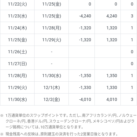
11/22(火)
11/25(金)
0
0
0
11/23(水)
11/25(金)
-4,240
4,240
3
11/24(木)
11/28(月)
-1,320
1,320
1
11/25(金)
11/29(火)
-1,320
1,320
1
11/26(土)
-
0
11/27(日)
-
0
11/28(月)
11/30(水)
-1,350
1,350
1
11/29(火)
12/1(木)
-1,330
1,330
1
11/30(水)
12/2(金)
-4,010
4,010
3
※
1万通貨単位のスワップポイントです。ただし、南アフリカランド/円、ノルウェー
クローネ/円、香港ドル/円、スウェーデンクローナ/円、メキシコペソ/円およびラ
ージ銘柄については、10万通貨単位となります。
※
現金残高への反映は、原則建玉の決済を行った2営業日後となります。