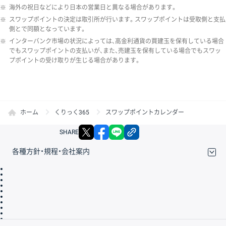
※
海外の祝日などにより日本の営業日と異なる場合があります。
※
スワップポイントの決定は取引所が行います。スワップポイントは受取側と支払
側とで同額となっています。
※
インターバンク市場の状況によっては、高金利通貨の買建玉を保有している場合
でもスワップポイントの支払いが、また、売建玉を保有している場合でもスワッ
プポイントの受け取りが生じる場合があります。
ホーム
くりっく365
スワップポイントカレンダー
X
facebook
LINE
リンクをコピー
SHARE
各種方針・規程・会社案内
取引規程・約款
サイトマップ
その他のご案内
個人情報保護方針
最良執行方針
サイトのご利用について
ディスクレイマー
信託保全
リスク説明
会社案内