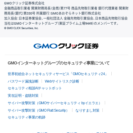
GMOクリック証券株式会社
金融商品取引業者 関東財務局長（金商）第77号 商品先物取引業者 銀行代理業者 関東財
務局長（銀代）第330号 所属銀行：GMOあおぞらネット銀行株式会社
加入協会：日本証券業協会、一般社団法人 金融先物取引業協会、日本商品先物取引協会
当社はGMOインターネットグループ（東証プライム上場9449）のメンバーです。
© GMO CLICK Securities, Inc.
GMOインターネットグループのセキュリティ事業について
世界初総合ネットセキュリティサービス「GMOセキュリティ24」
パスワード漏洩診断
Webサイトリスク診断
セキュリティ相談AIチャットボット
実在証明・盗聴対策
サイバー攻撃対策（GMOサイバーセキュリティ byイエラエ）
サイバー攻撃対策（GMO Flatt Security）
なりすまし対策
セキュリティ事業の軌跡