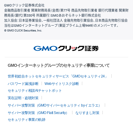
GMOクリック証券株式会社
金融商品取引業者 関東財務局長（金商）第77号 商品先物取引業者 銀行代理業者 関東財
務局長（銀代）第330号 所属銀行：GMOあおぞらネット銀行株式会社
加入協会：日本証券業協会、一般社団法人 金融先物取引業協会、日本商品先物取引協会
当社はGMOインターネットグループ（東証プライム上場9449）のメンバーです。
© GMO CLICK Securities, Inc.
GMOインターネットグループのセキュリティ事業について
世界初総合ネットセキュリティサービス「GMOセキュリティ24」
パスワード漏洩診断
Webサイトリスク診断
セキュリティ相談AIチャットボット
実在証明・盗聴対策
サイバー攻撃対策（GMOサイバーセキュリティ byイエラエ）
サイバー攻撃対策（GMO Flatt Security）
なりすまし対策
セキュリティ事業の軌跡