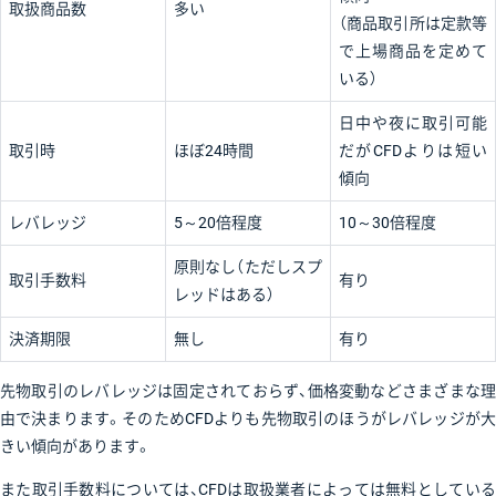
取扱商品数
多い
（商品取引所は定款等
で上場商品を定めて
いる）
日中や夜に取引可能
取引時
ほぼ24時間
だがCFDよりは短い
傾向
レバレッジ
5～20倍程度
10～30倍程度
原則なし（ただしスプ
取引手数料
有り
レッドはある）
決済期限
無し
有り
先物取引のレバレッジは固定されておらず、価格変動などさまざまな理
由で決まります。そのためCFDよりも先物取引のほうがレバレッジが大
きい傾向があります。
また取引手数料については、CFDは取扱業者によっては無料としている