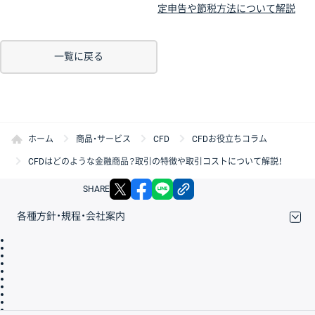
定申告や節税方法について解説
一覧に戻る
ホーム
商品・サービス
CFD
CFDお役立ちコラム
CFDはどのような金融商品？取引の特徴や取引コストについて解説！
X
facebook
LINE
リンクをコピー
SHARE
各種方針・規程・会社案内
取引規程・約款
サイトマップ
その他のご案内
個人情報保護方針
最良執行方針
サイトのご利用について
ディスクレイマー
信託保全
リスク説明
会社案内