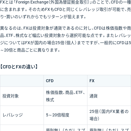
FXとは「Foreign Exchange（外国為替証拠金取引）」のことで、CFDの一種
に含まれます。そのためFXもCFDと同じくレバレッジ取引が可能で、売
り・買いのいずれからでもリターンが狙えます。
異なるのは、FXは投資対象が通貨であるのに対し、CFDは株価指数や商
品、ETF、株式など幅広い投資対象から選択可能な点です。またレバレッ
ジについてはFXが国内の場合25倍（個人）までですが、一般的にCFDは5
～20倍と商品ごとに異なります。
【CFDとFXの違い】
CFD
FX
株価指数、商品、ETF、
投資対象
通貨
株式
25倍（国内FX業者の
レバレッジ
5～20倍程度
場合）
原則無し（ただしスプ
原則無し（ただしスプ