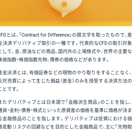
CFDとは、「Contract for Difference」の頭文字を取ったもので、差
金決済デリバティブ取引の一種です。代表的なCFDの取引対象
として、金、原油などの商品、国内外の上場株式や、世界の主要な
株価指数・株価指数先物、債券の価格などがあります。
差金決済とは、有価証券などの現物のやり取りをすることなく、
反対売買によって生じた損益（差金）のみを授受する決済方法の
ことです。
またデリバティブとは日本語で「金融派生商品」のことを指し、
通貨・金利・債券・株式といった原資産の価格を基準に価格が決ま
る金融商品のことを指します。デリバティブは投資における価
格変動リスクの回避などを目的とした金融商品で、主に「先物取