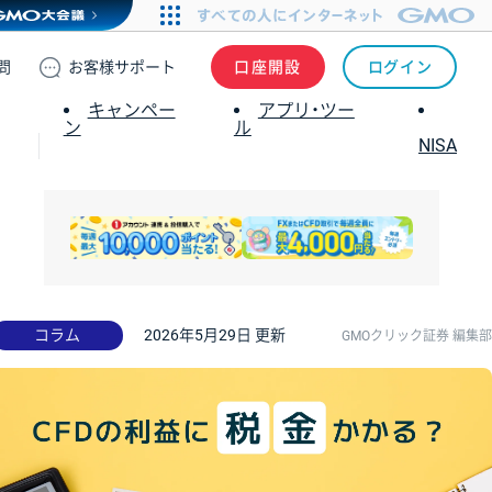
問
お客様
サポート
口座開設
ログイン
キャンペー
アプリ・ツー
ン
ル
NISA
コラム
2026年5月29日 更新
GMOクリック証券 編集部