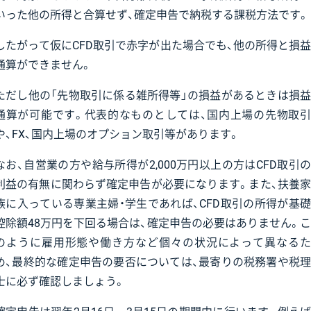
いった他の所得と合算せず、確定申告で納税する課税方法です。
したがって仮にCFD取引で赤字が出た場合でも、他の所得と損益
通算ができません。
ただし他の「先物取引に係る雑所得等」の損益があるときは損益
通算が可能です。代表的なものとしては、国内上場の先物取引
や、FX、国内上場のオプション取引等があります。
なお、自営業の方や給与所得が2,000万円以上の方はCFD取引の
利益の有無に関わらず確定申告が必要になります。また、扶養家
族に入っている専業主婦・学生であれば、CFD取引の所得が基礎
控除額48万円を下回る場合は、確定申告の必要はありません。こ
のように雇用形態や働き方など個々の状況によって異なるた
め、最終的な確定申告の要否については、最寄りの税務署や税理
士に必ず確認しましょう。