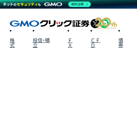
無料診断
X
LINE
株
投信・積
Ｆ
ＣＦ
債
式
立
Ｘ
Ｄ
券