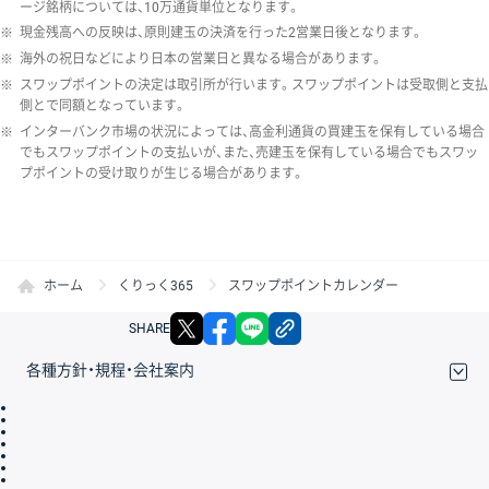
ージ銘柄については、10万通貨単位となります。
※
現金残高への反映は、原則建玉の決済を行った2営業日後となります。
※
海外の祝日などにより日本の営業日と異なる場合があります。
※
スワップポイントの決定は取引所が行います。スワップポイントは受取側と支払
側とで同額となっています。
※
インターバンク市場の状況によっては、高金利通貨の買建玉を保有している場合
でもスワップポイントの支払いが、また、売建玉を保有している場合でもスワッ
プポイントの受け取りが生じる場合があります。
ホーム
くりっく365
スワップポイントカレンダー
X
facebook
LINE
リンクをコピー
SHARE
各種方針・規程・会社案内
取引規程・約款
サイトマップ
その他のご案内
個人情報保護方針
最良執行方針
サイトのご利用について
ディスクレイマー