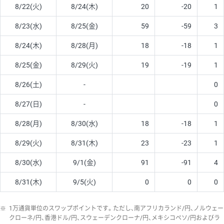
8/22(火)
8/24(木)
20
-20
1
8/23(水)
8/25(金)
59
-59
3
8/24(木)
8/28(月)
18
-18
1
8/25(金)
8/29(火)
19
-19
1
8/26(土)
-
0
8/27(日)
-
0
8/28(月)
8/30(水)
18
-18
1
8/29(火)
8/31(木)
23
-23
1
8/30(水)
9/1(金)
91
-91
4
8/31(木)
9/5(火)
0
0
0
※
1万通貨単位のスワップポイントです。ただし、南アフリカランド/円、ノルウェー
クローネ/円、香港ドル/円、スウェーデンクローナ/円、メキシコペソ/円およびラ