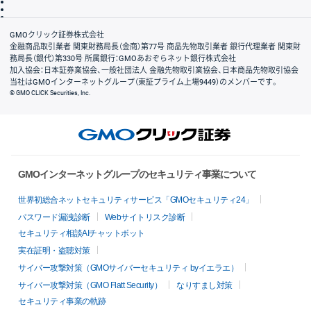
信託保全
リスク説明
会社案内
GMOクリック証券株式会社
金融商品取引業者 関東財務局長（金商）第77号 商品先物取引業者 銀行代理業者 関東財
務局長（銀代）第330号 所属銀行：GMOあおぞらネット銀行株式会社
加入協会：日本証券業協会、一般社団法人 金融先物取引業協会、日本商品先物取引協会
当社はGMOインターネットグループ（東証プライム上場9449）のメンバーです。
© GMO CLICK Securities, Inc.
GMOインターネットグループのセキュリティ事業について
世界初総合ネットセキュリティサービス「GMOセキュリティ24」
パスワード漏洩診断
Webサイトリスク診断
セキュリティ相談AIチャットボット
実在証明・盗聴対策
サイバー攻撃対策（GMOサイバーセキュリティ byイエラエ）
サイバー攻撃対策（GMO Flatt Security）
なりすまし対策
セキュリティ事業の軌跡