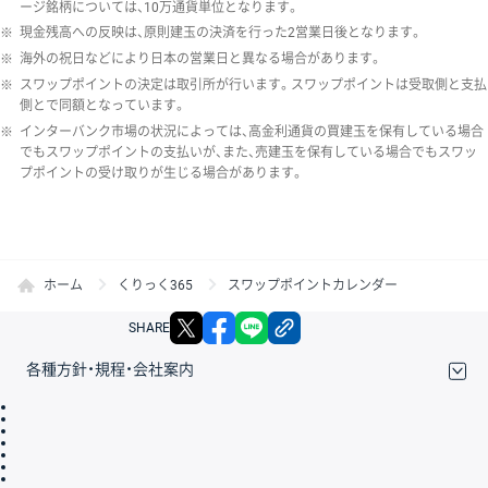
ージ銘柄については、10万通貨単位となります。
※
現金残高への反映は、原則建玉の決済を行った2営業日後となります。
※
海外の祝日などにより日本の営業日と異なる場合があります。
※
スワップポイントの決定は取引所が行います。スワップポイントは受取側と支払
側とで同額となっています。
※
インターバンク市場の状況によっては、高金利通貨の買建玉を保有している場合
でもスワップポイントの支払いが、また、売建玉を保有している場合でもスワッ
プポイントの受け取りが生じる場合があります。
ホーム
くりっく365
スワップポイントカレンダー
X
facebook
LINE
リンクをコピー
SHARE
各種方針・規程・会社案内
取引規程・約款
サイトマップ
その他のご案内
個人情報保護方針
最良執行方針
サイトのご利用について
ディスクレイマー