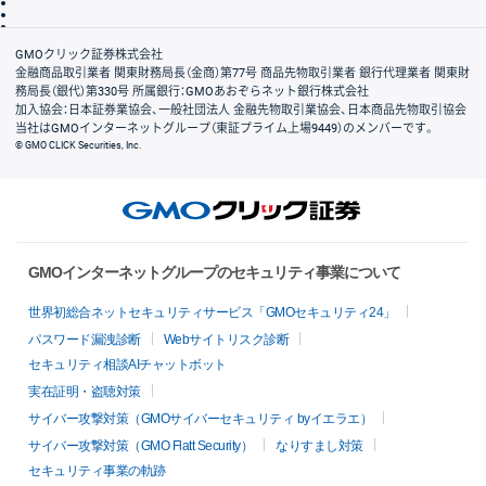
信託保全
リスク説明
会社案内
GMOクリック証券株式会社
金融商品取引業者 関東財務局長（金商）第77号 商品先物取引業者 銀行代理業者 関東財
務局長（銀代）第330号 所属銀行：GMOあおぞらネット銀行株式会社
加入協会：日本証券業協会、一般社団法人 金融先物取引業協会、日本商品先物取引協会
当社はGMOインターネットグループ（東証プライム上場9449）のメンバーです。
© GMO CLICK Securities, Inc.
GMOインターネットグループのセキュリティ事業について
世界初総合ネットセキュリティサービス「GMOセキュリティ24」
パスワード漏洩診断
Webサイトリスク診断
セキュリティ相談AIチャットボット
実在証明・盗聴対策
サイバー攻撃対策（GMOサイバーセキュリティ byイエラエ）
サイバー攻撃対策（GMO Flatt Security）
なりすまし対策
セキュリティ事業の軌跡