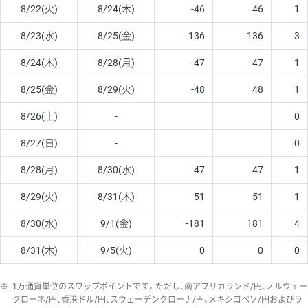
8/22(火)
8/24(木)
-46
46
1
8/23(水)
8/25(金)
-136
136
3
8/24(木)
8/28(月)
-47
47
1
8/25(金)
8/29(火)
-48
48
1
8/26(土)
-
0
8/27(日)
-
0
8/28(月)
8/30(水)
-47
47
1
8/29(火)
8/31(木)
-51
51
1
8/30(水)
9/1(金)
-181
181
4
8/31(木)
9/5(火)
0
0
0
※
1万通貨単位のスワップポイントです。ただし、南アフリカランド/円、ノルウェー
クローネ/円、香港ドル/円、スウェーデンクローナ/円、メキシコペソ/円およびラ