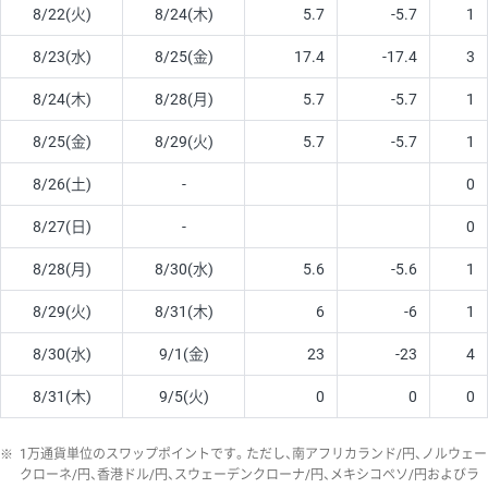
8/22(火)
8/24(木)
5.7
-5.7
1
8/23(水)
8/25(金)
17.4
-17.4
3
8/24(木)
8/28(月)
5.7
-5.7
1
8/25(金)
8/29(火)
5.7
-5.7
1
8/26(土)
-
0
8/27(日)
-
0
8/28(月)
8/30(水)
5.6
-5.6
1
8/29(火)
8/31(木)
6
-6
1
8/30(水)
9/1(金)
23
-23
4
8/31(木)
9/5(火)
0
0
0
※
1万通貨単位のスワップポイントです。ただし、南アフリカランド/円、ノルウェー
クローネ/円、香港ドル/円、スウェーデンクローナ/円、メキシコペソ/円およびラ