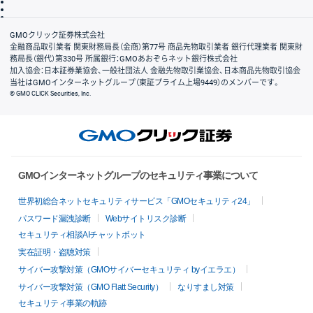
信託保全
リスク説明
会社案内
GMOクリック証券株式会社
金融商品取引業者 関東財務局長（金商）第77号 商品先物取引業者 銀行代理業者 関東財
務局長（銀代）第330号 所属銀行：GMOあおぞらネット銀行株式会社
加入協会：日本証券業協会、一般社団法人 金融先物取引業協会、日本商品先物取引協会
当社はGMOインターネットグループ（東証プライム上場9449）のメンバーです。
© GMO CLICK Securities, Inc.
GMOインターネットグループのセキュリティ事業について
世界初総合ネットセキュリティサービス「GMOセキュリティ24」
パスワード漏洩診断
Webサイトリスク診断
セキュリティ相談AIチャットボット
実在証明・盗聴対策
サイバー攻撃対策（GMOサイバーセキュリティ byイエラエ）
サイバー攻撃対策（GMO Flatt Security）
なりすまし対策
セキュリティ事業の軌跡