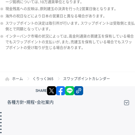
ージ銘柄については、10万通貨単位となります。
※
現金残高への反映は、原則建玉の決済を行った2営業日後となります。
※
海外の祝日などにより日本の営業日と異なる場合があります。
※
スワップポイントの決定は取引所が行います。スワップポイントは受取側と支払
側とで同額となっています。
※
インターバンク市場の状況によっては、高金利通貨の買建玉を保有している場合
でもスワップポイントの支払いが、また、売建玉を保有している場合でもスワッ
プポイントの受け取りが生じる場合があります。
ホーム
くりっく365
スワップポイントカレンダー
X
facebook
LINE
リンクをコピー
SHARE
各種方針・規程・会社案内
取引規程・約款
サイトマップ
その他のご案内
個人情報保護方針
最良執行方針
サイトのご利用について
ディスクレイマー