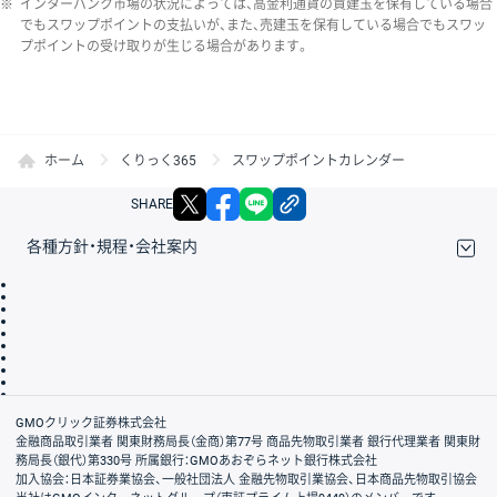
※
インターバンク市場の状況によっては、高金利通貨の買建玉を保有している場合
でもスワップポイントの支払いが、また、売建玉を保有している場合でもスワッ
プポイントの受け取りが生じる場合があります。
ホーム
くりっく365
スワップポイントカレンダー
X
facebook
LINE
リンクをコピー
SHARE
各種方針・規程・会社案内
取引規程・約款
サイトマップ
その他のご案内
個人情報保護方針
最良執行方針
サイトのご利用について
ディスクレイマー
信託保全
リスク説明
会社案内
GMOクリック証券株式会社
金融商品取引業者 関東財務局長（金商）第77号 商品先物取引業者 銀行代理業者 関東財
務局長（銀代）第330号 所属銀行：GMOあおぞらネット銀行株式会社
加入協会：日本証券業協会、一般社団法人 金融先物取引業協会、日本商品先物取引協会