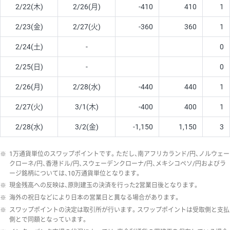
2/22(木)
2/26(月)
-410
410
1
2/23(金)
2/27(火)
-360
360
1
2/24(土)
-
0
2/25(日)
-
0
2/26(月)
2/28(水)
-440
440
1
2/27(火)
3/1(木)
-400
400
1
2/28(水)
3/2(金)
-1,150
1,150
3
※
1万通貨単位のスワップポイントです。ただし、南アフリカランド/円、ノルウェー
クローネ/円、香港ドル/円、スウェーデンクローナ/円、メキシコペソ/円およびラ
ージ銘柄については、10万通貨単位となります。
※
現金残高への反映は、原則建玉の決済を行った2営業日後となります。
※
海外の祝日などにより日本の営業日と異なる場合があります。
※
スワップポイントの決定は取引所が行います。スワップポイントは受取側と支払
側とで同額となっています。