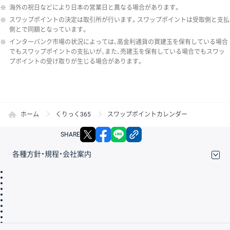
※
海外の祝日などにより日本の営業日と異なる場合があります。
※
スワップポイントの決定は取引所が行います。スワップポイントは受取側と支払
側とで同額となっています。
※
インターバンク市場の状況によっては、高金利通貨の買建玉を保有している場合
でもスワップポイントの支払いが、また、売建玉を保有している場合でもスワッ
プポイントの受け取りが生じる場合があります。
ホーム
くりっく365
スワップポイントカレンダー
X
facebook
LINE
リンクをコピー
SHARE
各種方針・規程・会社案内
取引規程・約款
サイトマップ
その他のご案内
個人情報保護方針
最良執行方針
サイトのご利用について
ディスクレイマー
信託保全
リスク説明
会社案内