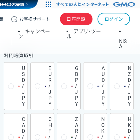
問
お客様
サポート
口座開設
ログイン
キャンペー
アプリ・ツー
ン
ル
NIS
A
対円通貨取引
U
E
G
A
N
S
U
B
U
Z
D
R
P
D
D
/
/
/
/
/
J
J
J
J
J
P
P
P
P
P
Y
Y
Y
Y
Y
C
C
Z
N
H
A
H
A
O
K
D
F
R
K
D
/
/
/
/
/