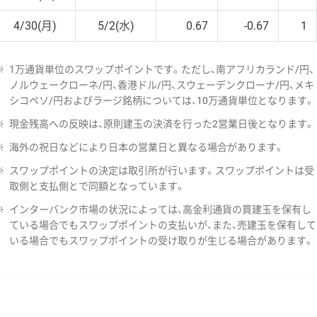
4/30(月)
5/2(水)
0.67
-0.67
1
※
1万通貨単位のスワップポイントです。ただし、南アフリカランド/円、
ノルウェークローネ/円、香港ドル/円、スウェーデンクローナ/円、メキ
シコペソ/円およびラージ銘柄については、10万通貨単位となります。
※
現金残高への反映は、原則建玉の決済を行った2営業日後となります。
※
海外の祝日などにより日本の営業日と異なる場合があります。
※
スワップポイントの決定は取引所が行います。スワップポイントは受
取側と支払側とで同額となっています。
※
インターバンク市場の状況によっては、高金利通貨の買建玉を保有し
ている場合でもスワップポイントの支払いが、また、売建玉を保有して
いる場合でもスワップポイントの受け取りが生じる場合があります。