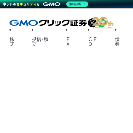
無料診断
X
LINE
株
投信・積
Ｆ
ＣＦ
債
式
立
Ｘ
Ｄ
券