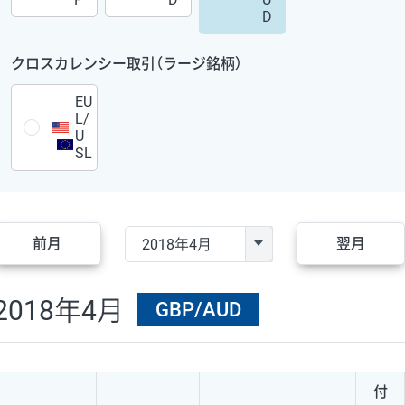
D
クロスカレンシー取引（ラージ銘柄）
EU
L/
U
SL
前月
翌月
2018年4月
GBP/AUD
付