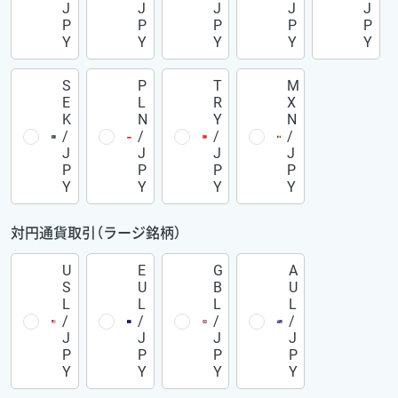
J
J
J
J
J
P
P
P
P
P
Y
Y
Y
Y
Y
S
P
T
M
E
L
R
X
K
N
Y
N
/
/
/
/
J
J
J
J
P
P
P
P
Y
Y
Y
Y
対円通貨取引（ラージ銘柄）
U
E
G
A
S
U
B
U
L
L
L
L
/
/
/
/
J
J
J
J
P
P
P
P
Y
Y
Y
Y