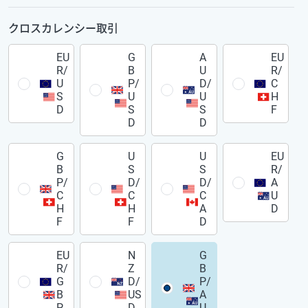
クロスカレンシー取引
EU
G
A
EU
R/
B
U
R/
U
P/
D/
C
S
U
U
H
D
S
S
F
D
D
G
U
U
EU
B
S
S
R/
P/
D/
D/
A
C
C
C
U
H
H
A
D
F
F
D
EU
N
G
R/
Z
B
G
D/
P/
B
US
A
P
D
U