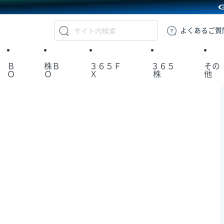
GMOクリック証券
よくある
ご質
Ｂ
株Ｂ
３６５Ｆ
３６５
その
Ｏ
Ｏ
Ｘ
株
他