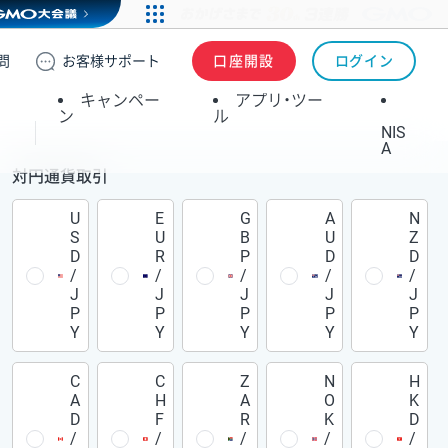
問
お客様
サポート
口座開設
ログイン
キャンペー
アプリ・ツー
ン
ル
NIS
A
対円通貨取引
U
E
G
A
N
S
U
B
U
Z
D
R
P
D
D
/
/
/
/
/
J
J
J
J
J
P
P
P
P
P
Y
Y
Y
Y
Y
C
C
Z
N
H
A
H
A
O
K
D
F
R
K
D
/
/
/
/
/