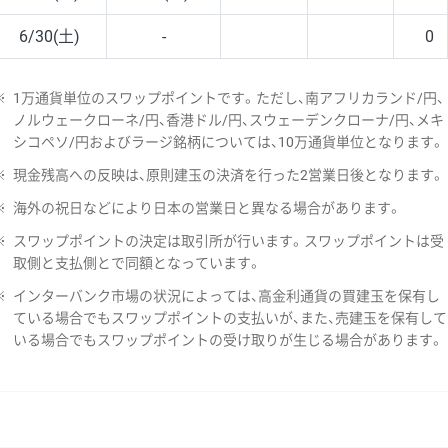
6/30(土)
-
0
※
1万通貨単位のスワップポイントです。ただし、南アフリカランド/円、
ノルウェークローネ/円、香港ドル/円、スウェーデンクローナ/円、メキ
シコペソ/円およびラージ銘柄については、10万通貨単位となります。
※
現金残高への反映は、原則建玉の決済を行った2営業日後となります。
※
海外の祝日などにより日本の営業日と異なる場合があります。
※
スワップポイントの決定は取引所が行います。スワップポイントは受
取側と支払側とで同額となっています。
※
インターバンク市場の状況によっては、高金利通貨の買建玉を保有し
ている場合でもスワップポイントの支払いが、また、売建玉を保有して
いる場合でもスワップポイントの受け取りが生じる場合があります。