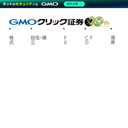
無料診断
X
LINE
株
投信・積
Ｆ
ＣＦ
債
式
立
Ｘ
Ｄ
券