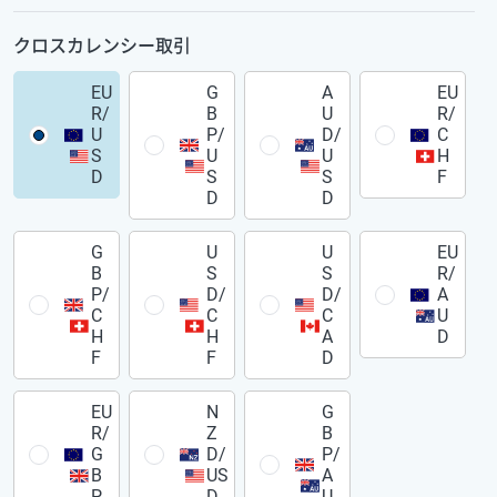
クロスカレンシー取引
EU
G
A
EU
R/
B
U
R/
U
P/
D/
C
S
U
U
H
D
S
S
F
D
D
G
U
U
EU
B
S
S
R/
P/
D/
D/
A
C
C
C
U
H
H
A
D
F
F
D
EU
N
G
R/
Z
B
G
D/
P/
B
US
A
P
D
U