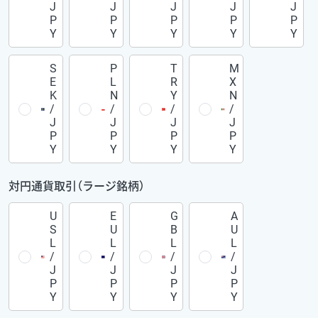
J
J
J
J
J
P
P
P
P
P
Y
Y
Y
Y
Y
S
P
T
M
E
L
R
X
K
N
Y
N
/
/
/
/
J
J
J
J
P
P
P
P
Y
Y
Y
Y
対円通貨取引（ラージ銘柄）
U
E
G
A
S
U
B
U
L
L
L
L
/
/
/
/
J
J
J
J
P
P
P
P
Y
Y
Y
Y