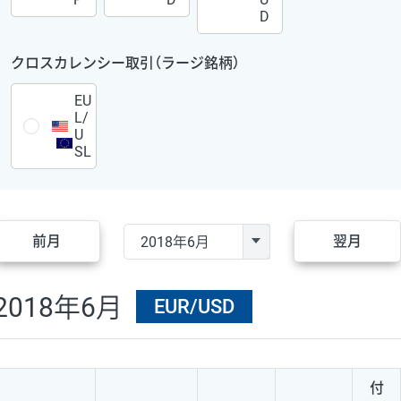
D
クロスカレンシー取引（ラージ銘柄）
EU
L/
U
SL
前月
翌月
2018年6月
EUR/USD
付