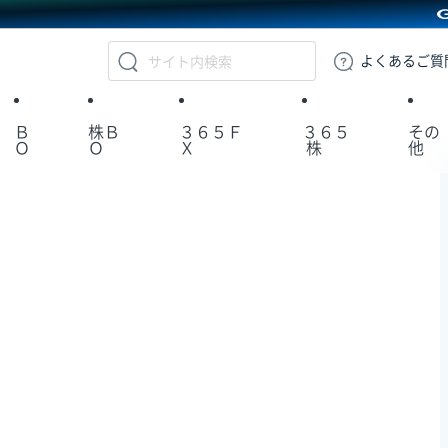
GMOクリック証券
よくある
ご質
Ｂ
株Ｂ
３６５Ｆ
３６５
その
Ｏ
Ｏ
Ｘ
株
他