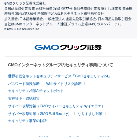
GMOクリック証券株式会社
金融商品取引業者 関東財務局長（金商）第77号 商品先物取引業者 銀行代理業者 関東財
務局長（銀代）第330号 所属銀行：GMOあおぞらネット銀行株式会社
加入協会：日本証券業協会、一般社団法人 金融先物取引業協会、日本商品先物取引協会
当社はGMOインターネットグループ（東証プライム上場9449）のメンバーです。
© GMO CLICK Securities, Inc.
GMOインターネットグループのセキュリティ事業について
世界初総合ネットセキュリティサービス「GMOセキュリティ24」
パスワード漏洩診断
Webサイトリスク診断
セキュリティ相談AIチャットボット
実在証明・盗聴対策
サイバー攻撃対策（GMOサイバーセキュリティ byイエラエ）
サイバー攻撃対策（GMO Flatt Security）
なりすまし対策
セキュリティ事業の軌跡