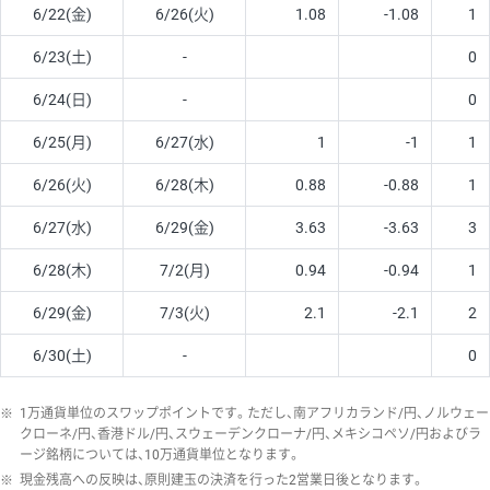
6/22(金)
6/26(火)
1.08
-1.08
1
6/23(土)
-
0
6/24(日)
-
0
6/25(月)
6/27(水)
1
-1
1
6/26(火)
6/28(木)
0.88
-0.88
1
6/27(水)
6/29(金)
3.63
-3.63
3
6/28(木)
7/2(月)
0.94
-0.94
1
6/29(金)
7/3(火)
2.1
-2.1
2
6/30(土)
-
0
※
1万通貨単位のスワップポイントです。ただし、南アフリカランド/円、ノルウェー
クローネ/円、香港ドル/円、スウェーデンクローナ/円、メキシコペソ/円およびラ
ージ銘柄については、10万通貨単位となります。
※
現金残高への反映は、原則建玉の決済を行った2営業日後となります。