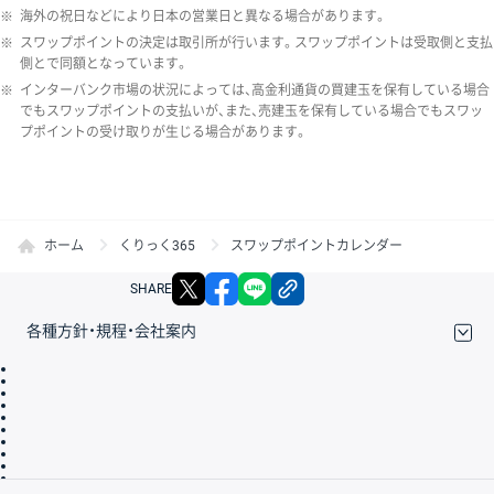
※
海外の祝日などにより日本の営業日と異なる場合があります。
※
スワップポイントの決定は取引所が行います。スワップポイントは受取側と支払
側とで同額となっています。
※
インターバンク市場の状況によっては、高金利通貨の買建玉を保有している場合
でもスワップポイントの支払いが、また、売建玉を保有している場合でもスワッ
プポイントの受け取りが生じる場合があります。
ホーム
くりっく365
スワップポイントカレンダー
X
facebook
LINE
リンクをコピー
SHARE
各種方針・規程・会社案内
取引規程・約款
サイトマップ
その他のご案内
個人情報保護方針
最良執行方針
サイトのご利用について
ディスクレイマー
信託保全
リスク説明
会社案内