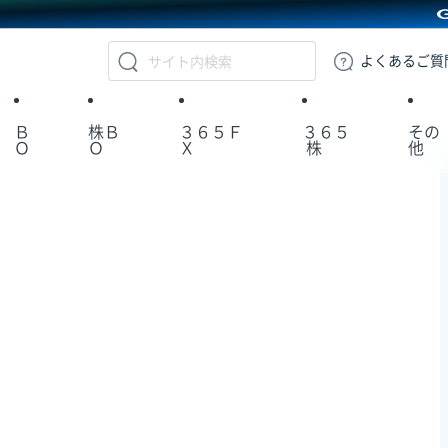
GMOクリック証券
よくある
ご質
Ｂ
株Ｂ
３６５Ｆ
３６５
その
Ｏ
Ｏ
Ｘ
株
他