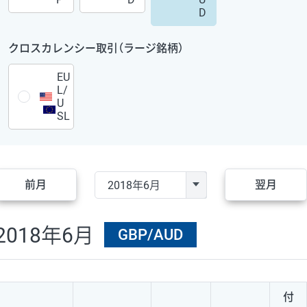
D
クロスカレンシー取引（ラージ銘柄）
EU
L/
U
SL
前月
翌月
2018年6月
GBP/AUD
付