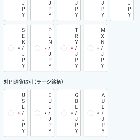
J
J
J
J
J
P
P
P
P
P
Y
Y
Y
Y
Y
S
P
T
M
E
L
R
X
K
N
Y
N
/
/
/
/
J
J
J
J
P
P
P
P
Y
Y
Y
Y
対円通貨取引（ラージ銘柄）
U
E
G
A
S
U
B
U
L
L
L
L
/
/
/
/
J
J
J
J
P
P
P
P
Y
Y
Y
Y