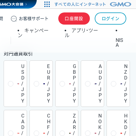
問
お客様
サポート
口座開設
ログイン
キャンペー
アプリ・ツー
ン
ル
NIS
A
対円通貨取引
U
E
G
A
N
S
U
B
U
Z
D
R
P
D
D
/
/
/
/
/
J
J
J
J
J
P
P
P
P
P
Y
Y
Y
Y
Y
C
C
Z
N
H
A
H
A
O
K
D
F
R
K
D
/
/
/
/
/