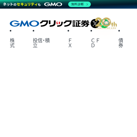
無料診断
X
LINE
株
投信・積
Ｆ
ＣＦ
債
式
立
Ｘ
Ｄ
券