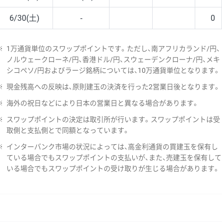
6/30(土)
-
0
※
1万通貨単位のスワップポイントです。ただし、南アフリカランド/円、
ノルウェークローネ/円、香港ドル/円、スウェーデンクローナ/円、メキ
シコペソ/円およびラージ銘柄については、10万通貨単位となります。
※
現金残高への反映は、原則建玉の決済を行った2営業日後となります。
※
海外の祝日などにより日本の営業日と異なる場合があります。
※
スワップポイントの決定は取引所が行います。スワップポイントは受
取側と支払側とで同額となっています。
※
インターバンク市場の状況によっては、高金利通貨の買建玉を保有し
ている場合でもスワップポイントの支払いが、また、売建玉を保有して
いる場合でもスワップポイントの受け取りが生じる場合があります。