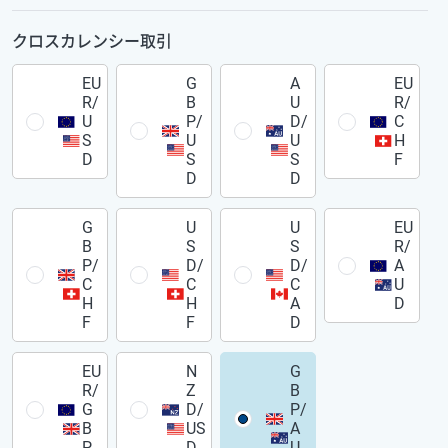
クロスカレンシー取引
EU
G
A
EU
R/
B
U
R/
U
P/
D/
C
S
U
U
H
D
S
S
F
D
D
G
U
U
EU
B
S
S
R/
P/
D/
D/
A
C
C
C
U
H
H
A
D
F
F
D
EU
N
G
R/
Z
B
G
D/
P/
B
US
A
P
D
U