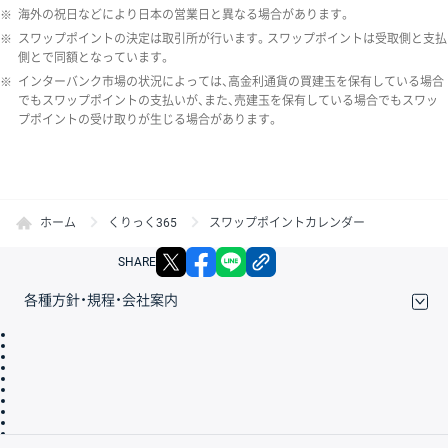
※
海外の祝日などにより日本の営業日と異なる場合があります。
※
スワップポイントの決定は取引所が行います。スワップポイントは受取側と支払
側とで同額となっています。
※
インターバンク市場の状況によっては、高金利通貨の買建玉を保有している場合
でもスワップポイントの支払いが、また、売建玉を保有している場合でもスワッ
プポイントの受け取りが生じる場合があります。
ホーム
くりっく365
スワップポイントカレンダー
X
facebook
LINE
リンクをコピー
SHARE
各種方針・規程・会社案内
取引規程・約款
サイトマップ
その他のご案内
個人情報保護方針
最良執行方針
サイトのご利用について
ディスクレイマー
信託保全
リスク説明
会社案内