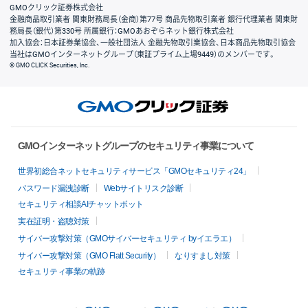
GMOクリック証券株式会社
金融商品取引業者 関東財務局長（金商）第77号 商品先物取引業者 銀行代理業者 関東財
務局長（銀代）第330号 所属銀行：GMOあおぞらネット銀行株式会社
加入協会：日本証券業協会、一般社団法人 金融先物取引業協会、日本商品先物取引協会
当社はGMOインターネットグループ（東証プライム上場9449）のメンバーです。
© GMO CLICK Securities, Inc.
GMOインターネットグループのセキュリティ事業について
世界初総合ネットセキュリティサービス「GMOセキュリティ24」
パスワード漏洩診断
Webサイトリスク診断
セキュリティ相談AIチャットボット
実在証明・盗聴対策
サイバー攻撃対策（GMOサイバーセキュリティ byイエラエ）
サイバー攻撃対策（GMO Flatt Security）
なりすまし対策
セキュリティ事業の軌跡