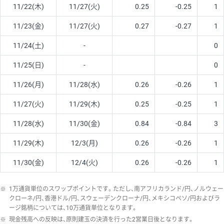
11/22(木)
11/27(火)
0.25
-0.25
1
11/23(金)
11/27(火)
0.27
-0.27
1
11/24(土)
-
0
11/25(日)
-
0
11/26(月)
11/28(水)
0.26
-0.26
1
11/27(火)
11/29(木)
0.25
-0.25
1
11/28(水)
11/30(金)
0.84
-0.84
3
11/29(木)
12/3(月)
0.26
-0.26
1
11/30(金)
12/4(火)
0.26
-0.26
1
※
1万通貨単位のスワップポイントです。ただし、南アフリカランド/円、ノルウェー
クローネ/円、香港ドル/円、スウェーデンクローナ/円、メキシコペソ/円およびラ
ージ銘柄については、10万通貨単位となります。
※
現金残高への反映は、原則建玉の決済を行った2営業日後となります。