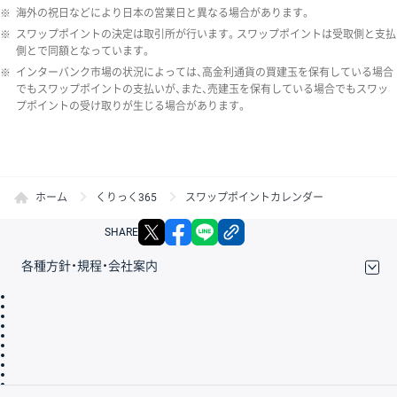
※
海外の祝日などにより日本の営業日と異なる場合があります。
※
スワップポイントの決定は取引所が行います。スワップポイントは受取側と支払
側とで同額となっています。
※
インターバンク市場の状況によっては、高金利通貨の買建玉を保有している場合
でもスワップポイントの支払いが、また、売建玉を保有している場合でもスワッ
プポイントの受け取りが生じる場合があります。
ホーム
くりっく365
スワップポイントカレンダー
X
facebook
LINE
リンクをコピー
SHARE
各種方針・規程・会社案内
取引規程・約款
サイトマップ
その他のご案内
個人情報保護方針
最良執行方針
サイトのご利用について
ディスクレイマー
信託保全
リスク説明
会社案内