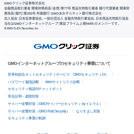
GMOクリック証券株式会社
金融商品取引業者 関東財務局長（金商）第77号 商品先物取引業者 銀行代理業者 関東財
務局長（銀代）第330号 所属銀行：GMOあおぞらネット銀行株式会社
加入協会：日本証券業協会、一般社団法人 金融先物取引業協会、日本商品先物取引協会
当社はGMOインターネットグループ（東証プライム上場9449）のメンバーです。
© GMO CLICK Securities, Inc.
GMOインターネットグループのセキュリティ事業について
世界初総合ネットセキュリティサービス「GMOセキュリティ24」
パスワード漏洩診断
Webサイトリスク診断
セキュリティ相談AIチャットボット
実在証明・盗聴対策
サイバー攻撃対策（GMOサイバーセキュリティ byイエラエ）
サイバー攻撃対策（GMO Flatt Security）
なりすまし対策
セキュリティ事業の軌跡