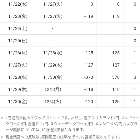
11/22(木)
11/27(火)
0
0
0
11/23(金)
11/27(火)
-119
119
1
11/24(土)
-
0
11/25(日)
-
0
11/26(月)
11/28(水)
-125
125
1
11/27(火)
11/29(木)
-127
127
1
11/28(水)
11/30(金)
-370
370
3
11/29(木)
12/3(月)
-118
118
1
11/30(金)
12/4(火)
-120
120
1
※
1万通貨単位のスワップポイントです。ただし、南アフリカランド/円、ノルウェー
クローネ/円、香港ドル/円、スウェーデンクローナ/円、メキシコペソ/円およびラ
ージ銘柄については、10万通貨単位となります。
※
現金残高への反映は、原則建玉の決済を行った2営業日後となります。