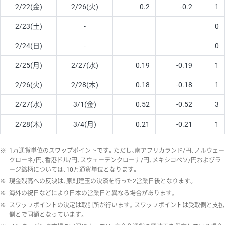
2/22(金)
2/26(火)
0.2
-0.2
1
2/23(土)
-
0
2/24(日)
-
0
2/25(月)
2/27(水)
0.19
-0.19
1
2/26(火)
2/28(木)
0.18
-0.18
1
2/27(水)
3/1(金)
0.52
-0.52
3
2/28(木)
3/4(月)
0.21
-0.21
1
※
1万通貨単位のスワップポイントです。ただし、南アフリカランド/円、ノルウェー
クローネ/円、香港ドル/円、スウェーデンクローナ/円、メキシコペソ/円およびラ
ージ銘柄については、10万通貨単位となります。
※
現金残高への反映は、原則建玉の決済を行った2営業日後となります。
※
海外の祝日などにより日本の営業日と異なる場合があります。
※
スワップポイントの決定は取引所が行います。スワップポイントは受取側と支払
側とで同額となっています。