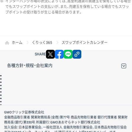
※
インターバンク市場の状況によっては、高金利通貨の買建玉を保有している場合
でもスワップポイントの支払いが、また、売建玉を保有している場合でもスワッ
プポイントの受け取りが生じる場合があります。
ホーム
くりっく365
スワップポイントカレンダー
X
facebook
LINE
リンクをコピー
SHARE
各種方針・規程・会社案内
取引規程・約款
サイトマップ
その他のご案内
個人情報保護方針
最良執行方針
サイトのご利用について
ディスクレイマー
信託保全
リスク説明
会社案内
GMOクリック証券株式会社
金融商品取引業者 関東財務局長（金商）第77号 商品先物取引業者 銀行代理業者 関東財
務局長（銀代）第330号 所属銀行：GMOあおぞらネット銀行株式会社
加入協会：日本証券業協会、一般社団法人 金融先物取引業協会、日本商品先物取引協会