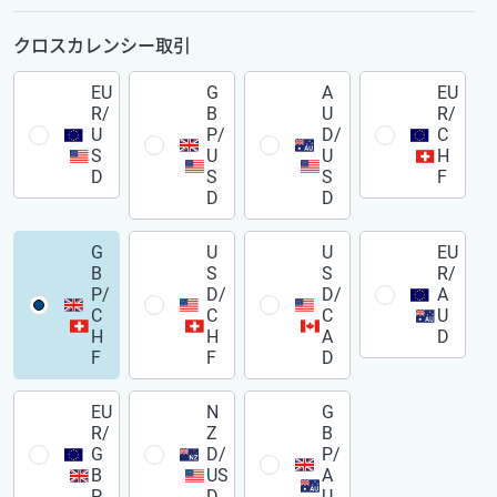
クロスカレンシー取引
EU
G
A
EU
R/
B
U
R/
U
P/
D/
C
S
U
U
H
D
S
S
F
D
D
G
U
U
EU
B
S
S
R/
P/
D/
D/
A
C
C
C
U
H
H
A
D
F
F
D
EU
N
G
R/
Z
B
G
D/
P/
B
US
A
P
D
U