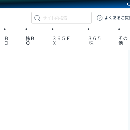
GMOクリック証券
よくある
ご質
Ｂ
株Ｂ
３６５Ｆ
３６５
その
Ｏ
Ｏ
Ｘ
株
他