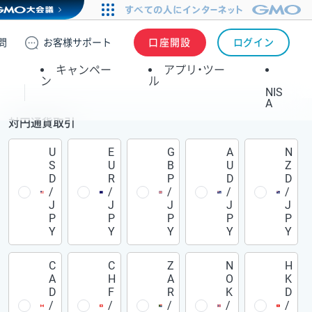
問
お客様
サポート
口座開設
ログイン
キャンペー
アプリ・ツー
ン
ル
NIS
A
対円通貨取引
U
E
G
A
N
S
U
B
U
Z
D
R
P
D
D
/
/
/
/
/
J
J
J
J
J
P
P
P
P
P
Y
Y
Y
Y
Y
C
C
Z
N
H
A
H
A
O
K
D
F
R
K
D
/
/
/
/
/