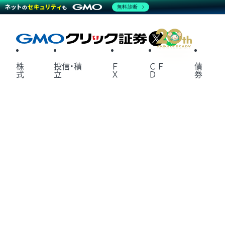
無料診断
X
LINE
株
投信・積
Ｆ
ＣＦ
債
式
立
Ｘ
Ｄ
券