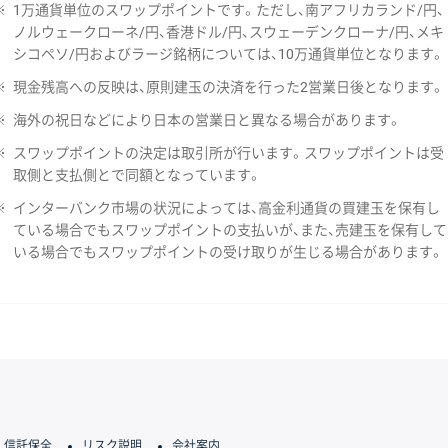
※
1万通貨単位のスワップポイントです。ただし、南アフリカランド/円、
ノルウェークローネ/円、香港ドル/円、スウェーデンクローナ/円、メキ
シコペソ/円およびラージ銘柄については、10万通貨単位となります。
※
現金残高への反映は、原則建玉の決済を行った2営業日後となります。
※
海外の祝日などにより日本の営業日と異なる場合があります。
※
スワップポイントの決定は取引所が行います。スワップポイントは受
取側と支払側とで同額となっています。
※
インターバンク市場の状況によっては、高金利通貨の買建玉を保有し
ている場合でもスワップポイントの支払いが、また、売建玉を保有して
いる場合でもスワップポイントの受け取りが生じる場合があります。
信託保全
リスク説明
会社案内