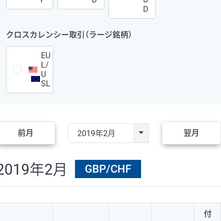
D
クロスカレンシー取引（ラージ銘柄）
EU
L/
U
SL
前月
翌月
2019年2月
GBP/CHF
付