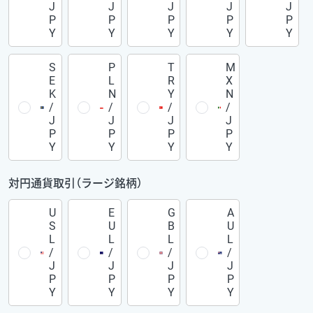
J
J
J
J
J
P
P
P
P
P
Y
Y
Y
Y
Y
S
P
T
M
E
L
R
X
K
N
Y
N
/
/
/
/
J
J
J
J
P
P
P
P
Y
Y
Y
Y
対円通貨取引（ラージ銘柄）
U
E
G
A
S
U
B
U
L
L
L
L
/
/
/
/
J
J
J
J
P
P
P
P
Y
Y
Y
Y